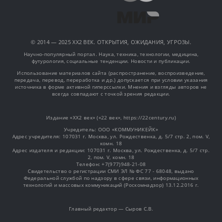
© 2014 — 2025 XX2 ВЕК. ОТКРЫТИЯ, ОЖИДАНИЯ, УГРОЗЫ.
Научно-популярный портал. Наука, техника, технологии, медицина,
футурология, социальные тенденции. Новости и публикации.
Использование материалов сайта (распространение, воспроизведение,
передача, перевод, переработка и др.) допускается при условии указания
источника в форме активной гиперссылки. Мнения и взгляды авторов не
всегда совпадают с точкой зрения редакции.
Издание «XX2 век» («22 век», https://22century.ru)
Учредитель: OOO «КОММУНИКЕЙК»
Адрес учредителя: 107031 г. Москва, ул. Рождественка, д. 5/7 стр. 2, пом. V,
комн. 18
Адрес издателя и редакции: 107031 г. Москва, ул. Рождественка, д. 5/7 стр.
2, пом. V, комн. 18
Телефон: +7(977)948-21-08
Свидетельство о регистрации СМИ ЭЛ № ФС 77 - 68048, выдано
Федеральной службой по надзору в сфере связи, информационных
технологий и массовых коммуникаций (Роскомнадзор) 13.12.2016 г.
Главный редактор — Сыров С.В.