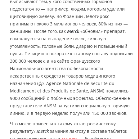
выписывают тем, у кого собственных гормонов
недостаточно — например, людям, которым удалили
щитовидную железу. Во Франции Левотирокс
принимают около 3 миллионов человек, 80% из них —
женщины. После того, как
«обновил» препарат,
Merck
они жалуются на выпадение волос, сильную
утомляемость, головные боли, диарею и повышенный
пульс. Петицию о возврате к старому составу подписали
300 000 человек, а на сайте французского
Национального агентства по безопасности
лекарственных средств и товаров медицинского
назначения (
фр.
Agence Nationale de Securite du
Medicament et des Produits de Sante, ANSM) появились
9000 сообщений о побочных эффектах. Обеспокоенные
представители ANSM запустили специальную горячую
линию, и в первую неделю получили 150 000 звонков.
Что могло привести к такому катастрофическому
результату?
заменил лактозу в составе таблеток
Merck
на лимонную кислоту и
маннит
— безобидные