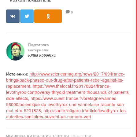
низкий показатель.
0
Подготовка
материала
Юлия Коровски
Источники:
http://www.sciencemag.org/news/2017/09/france-
brings-back-phased-out-drug-after-patients-rebel-against-its-
replacement
,
https://www.thelocal.fr/20170824/france-
levothyrox-controversy-thryoid-treatment-thousands-of-patients-
side-effects
,
https://www.ouest-france.fr/bretagne/vannes-
56000/polemique-du-levothyrox-une-vannetaise-raconte-son-
mal-etre-5201828
,
http://sante.lefigaro.fr/article/levothyrox-les-
autorites-sanitaires-ouvrent-un-numero-vert
МЕДИЦИНА, ФИЗИОЛОГИЯ, ЗДОРОВЬЕ
ОБЩЕСТВО