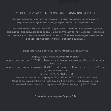
© 2014 — 2025 XX2 ВЕК. ОТКРЫТИЯ, ОЖИДАНИЯ, УГРОЗЫ.
Научно-популярный портал. Наука, техника, технологии, медицина,
футурология, социальные тенденции. Новости и публикации.
Использование материалов сайта (распространение, воспроизведение,
передача, перевод, переработка и др.) допускается при условии указания
источника в форме активной гиперссылки. Мнения и взгляды авторов не
всегда совпадают с точкой зрения редакции.
Издание «XX2 век» («22 век», https://22century.ru)
Учредитель: OOO «КОММУНИКЕЙК»
Адрес учредителя: 107031 г. Москва, ул. Рождественка, д. 5/7 стр. 2, пом. V,
комн. 18
Адрес издателя и редакции: 107031 г. Москва, ул. Рождественка, д. 5/7 стр.
2, пом. V, комн. 18
Телефон: +7(977)948-21-08
Свидетельство о регистрации СМИ ЭЛ № ФС 77 - 68048, выдано
Федеральной службой по надзору в сфере связи, информационных
технологий и массовых коммуникаций (Роскомнадзор) 13.12.2016 г.
Главный редактор — Сыров С.В.