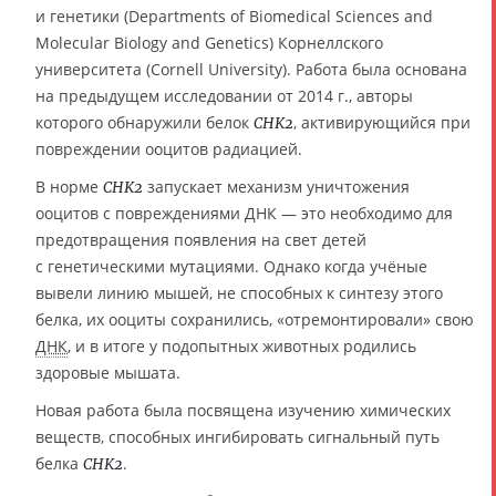
и генетики (Departments of Biomedical Sciences and
Molecular Biology and Genetics) Корнеллского
университета (Cornell University). Работа была основана
на предыдущем исследовании от 2014 г., авторы
которого обнаружили белок
, активирующийся при
CHK2
повреждении ооцитов радиацией.
В норме
запускает механизм уничтожения
CHK2
ооцитов с повреждениями ДНК — это необходимо для
предотвращения появления на свет детей
с генетическими мутациями. Однако когда учёные
вывели линию мышей, не способных к синтезу этого
белка, их ооциты сохранились, «отремонтировали» свою
ДНК
, и в итоге у подопытных животных родились
здоровые мышата.
Новая работа была посвящена изучению химических
веществ, способных ингибировать сигнальный путь
белка
.
CHK2