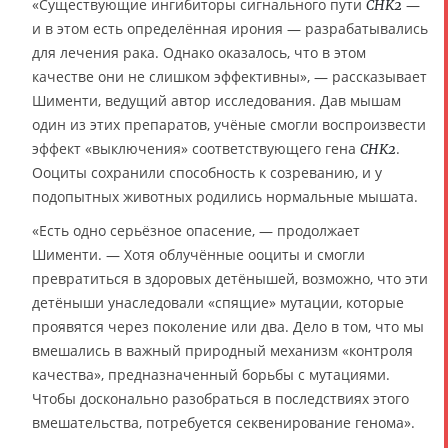
«Существующие ингибиторы сигнального пути
—
CHK2
и в этом есть определённая ирония — разрабатывались
для лечения рака. Однако оказалось, что в этом
качестве они не слишком эффективны», — рассказывает
Шименти, ведущий автор исследования. Дав мышам
один из этих препаратов, учёные смогли воспроизвести
эффект «выключения» соответствующего гена
.
CHK2
Ооциты сохранили способность к созреванию, и у
подопытных животных родились нормальные мышата.
«Есть одно серьёзное опасение, — продолжает
Шименти. — Хотя облучённые ооциты и смогли
превратиться в здоровых детёнышей, возможно, что эти
детёныши унаследовали «спящие» мутации, которые
проявятся через поколение или два. Дело в том, что мы
вмешались в важный природный механизм «контроля
качества», предназначенный борьбы с мутациями.
Чтобы досконально разобраться в последствиях этого
вмешательства, потребуется секвенирование генома».