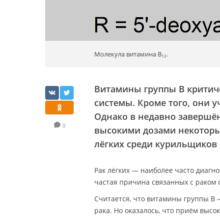
Молекула витамина B
.
12
Витамины группы B критич
системы. Кроме того, они 
Однако в недавно завершё
0
высокими дозами некоторы
лёгких среди курильщиков 
Рак лёгких — наиболее часто диагнос
частая причина связанных с раком см
Считается, что витамины группы B 
рака. Но оказалось, что приём высо