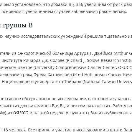
й было установлено, что добавки B
и B
увеличивают риск рак
12
6
в основном с увеличением случаев заболевания раком лёгких.
ы группы B
ых научно-исследовательских учреждений решила тщательно и
тели из Онкологической больницы Артура Г. Джеймса (Arthur G
 института Ричарда Дж. Солове (Richard J. Solove Research Instit
ческом центре (University Comprehensive Cancer Center, OSUCC
следования рака Фреда Хатчинсона (Fred Hutchinson Cancer Res
и Национального университета Тайваня (National Taiwan Universi
пективное обсервационное исследование, в котором изучалась 
 высоких доз витаминов B
и B
и риском рака лёгких. Работу в
6
12
sky) из
, и на этой неделе результаты были опубликованы
OSUCCC
18 человек. Все приняли участие в исследовании в штате Ва