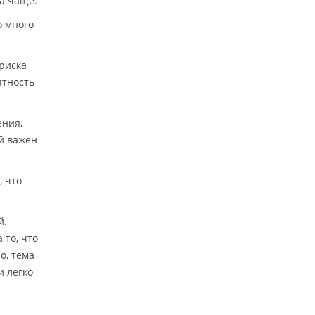
за чаще.
о много
 риска
ятность
ения,
ый важен
, что
й.
 то, что
о, тема
и легко