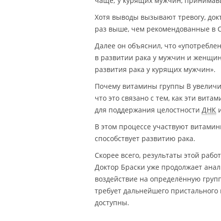
чаще; у курящих мужчин, принимав
Хотя выводы вызывают тревогу, докт
раз выше, чем рекомендованные в 
Далее он объяснил, что «употребле
в развитии рака у мужчин и женщи
развития рака у курящих мужчин».
Почему витамины группы B увеличив
что это связано с тем, как эти ви
для поддержания целостности
ДНК
и
В этом процессе участвуют витамин
способствует развитию рака.
Скорее всего, результаты этой раб
Доктор Браски уже продолжает анал
воздействие на определённую груп
требует дальнейшего пристального 
доступны.