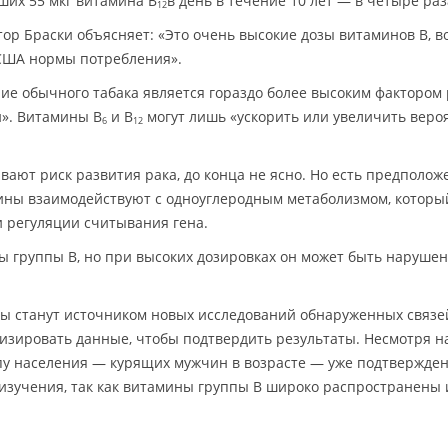
ших 55 мкг витамина B
в день в течение 10 лет — в четыре ра
12
ор Браски объясняет: «Это очень высокие дозы витаминов В, в
США нормы потребления».
ние обычного табака является гораздо более высоким фактором
н». Витамины B
и B
могут лишь «ускорить или увеличить веро
6
12
ают риск развития рака, до конца не ясно. Но есть предполож
тамины взаимодействуют с одноуглеродным метаболизмом, котор
 регуляции считывания гена.
ы группы B, но при высоких дозировках он может быть нарушен
оты станут источником новых исследований обнаруженных связе
изировать данные, чтобы подтвердить результаты. Несмотря на
пу населения — курящих мужчин в возрасте — уже подтвержден
изучения, так как витамины группы B широко распространены 