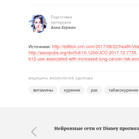
Подготовка
материала
Анна Керман
Источники:
http://edition.cnn.com/2017/08/22/health/vi
http://ascopubs.org/doi/full/10.1200/JCO.2017.72.7735
,
b12-use-associated-with-increased-lung-cancer-risk-a
МЕДИЦИНА, ФИЗИОЛОГИЯ, ЗДОРОВЬЕ
витамины
курение
рак
табакокурение
Нейронные сети от Disney прогно