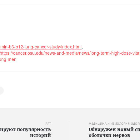
tamin-b6-b12-lung-cancer-study/index.html
,
https://cancer.osu.edu/news-and-media/news/long-term-high-dose-vit
mong-men
АРТ
МЕДИЦИНА, ФИЗИОЛОГИЯ, ЗДОР
зируют популярность
Обнаружен новый сп
историй
оболочки нервов