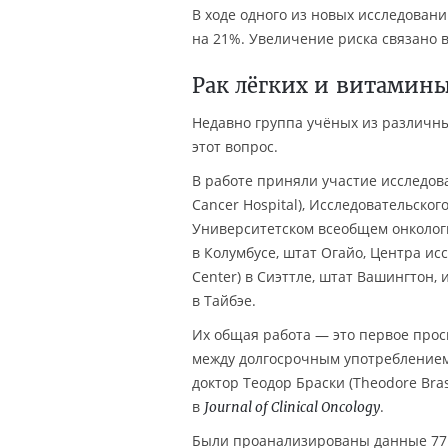
В ходе одного из новых исследовани
на 21%. Увеличение риска связано 
Рак лёгких и витамин
Недавно группа учёных из различн
этот вопрос.
В работе приняли участие исследова
Cancer Hospital), Исследовательского
Университетском всеобщем онкологи
в Колумбусе, штат Огайо, Центра ис
Center) в Сиэттле, штат Вашингтон, 
в Тайбэе.
Их общая работа — это первое прос
между долгосрочным употреблением
доктор Теодор Браски (Theodore Bra
в
.
Journal of Clinical Oncology
Были проанализированы данные 77 1