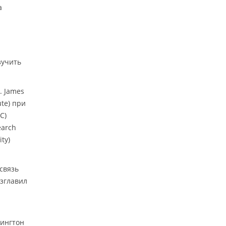
а
зучить
. James
ute) при
C)
earch
ty)
связь
озглавил
шингтон