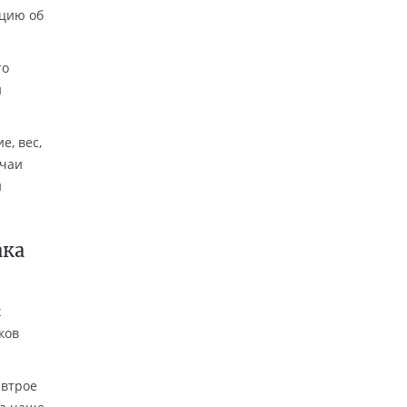
ацию об
то
и
е, вес,
учаи
и
ака
х
ков
 втрое