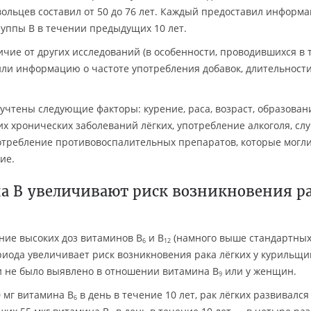
овольцев составил от 50 до 76 лет. Каждый предоставил информ
уппы В в течении предыдущих 10 лет.
ичие от других исследований (в особенности, проводившихся в 
или информацию о частоте употребления добавок, длительност
чтены следующие факторы: курение, раса, возраст, образовани
х хронических заболеваний лёгких, употребление алкоголя, сл
потребление противовоспалительных препаратов, которые могл
ие.
а В увеличивают риск возникновения р
ение высоких доз витаминов B
и B
(намного выше стандартны
6
12
ериода увеличивает риск возникновения рака лёгких у курильщи
и не было выявлено в отношении витамина В
или у женщин.
9
 мг витамина B
в день в течение 10 лет, рак лёгких развивался
6