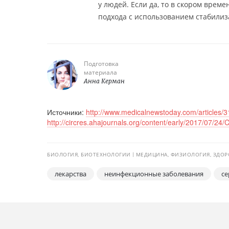
у людей. Если да, то в скором вре
подхода с использованием стабилиз
Подготовка
материала
Анна Керман
Источники:
http://www.medicalnewstoday.com/articles/
http://circres.ahajournals.org/content/early/2017/07/
БИОЛОГИЯ, БИОТЕХНОЛОГИИ
МЕДИЦИНА, ФИЗИОЛОГИЯ, ЗДОР
лекарства
неинфекционные заболевания
се