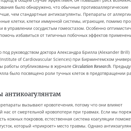
 подход в общем случае эффективен, он повышает риск возникн
дования было обнаружено, что обычные противоаллергические
лучше, чем стандартные антикоагулянты. Препараты от аллерги
чные клетки, клетки иммунной системы, играющие, помимо про
и в управлении сосудистым гомеостазом. Особенно оптимистич
 помочь избавиться от типичных побочных эффектов применен
под руководством доктора Александра Брилла (Alexander Brill)
nstitute of Cardiovascular Sciences) при Бирмингемском универ
таты работы опубликованы в журнале
. Предыд
Circulation Research
рилла было посвящено роли тучных клеток в предотвращении р
вы антикоагулянтам
репараты вызывают кровотечения, потому что они влияют
й нас от смертельной кровопотери при травмах. Если мы поре
сть кожных покровов, естественная система коагуляции поможе
густок, который «прикроет» место травмы. Однако антикоагуля