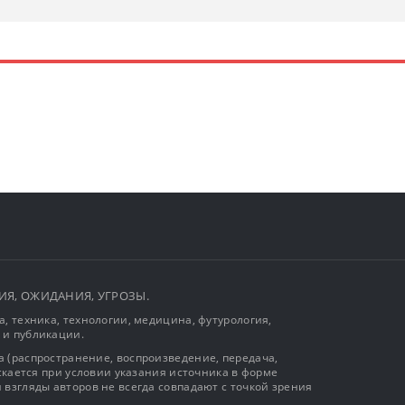
ЫТИЯ, ОЖИДАНИЯ, УГРОЗЫ.
, техника, технологии, медицина, футурология,
 и публикации.
 (распространение, воспроизведение, передача,
ускается при условии указания источника в форме
 взгляды авторов не всегда совпадают с точкой зрения