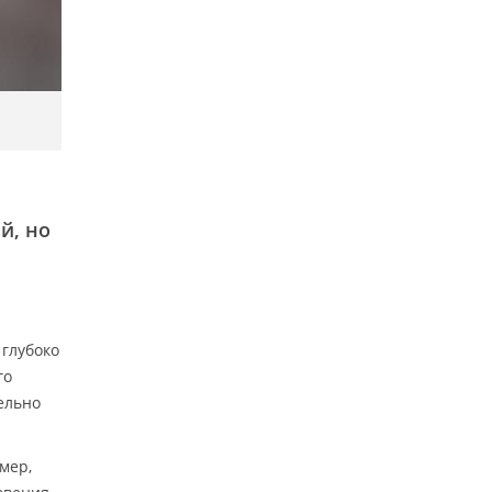
й, но
 глубоко
го
ельно
мер,