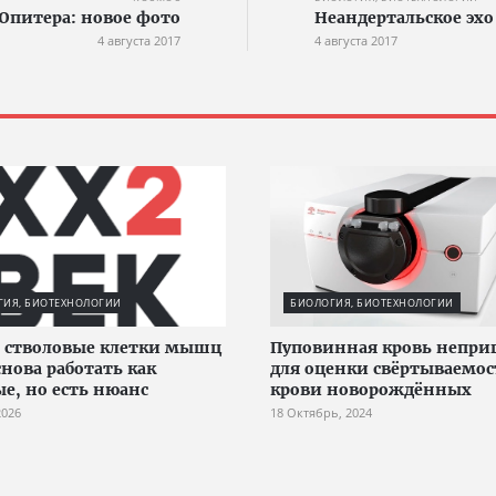
Юпитера: новое фото
Неандертальское эхо
4 августа 2017
4 августа 2017
ГИЯ, БИОТЕХНОЛОГИИ
БИОЛОГИЯ, БИОТЕХНОЛОГИИ
 стволовые клетки мышц
Пуповинная кровь непри
снова работать как
для оценки свёртываемо
е, но есть нюанс
крови новорождённых
2026
18 Октябрь, 2024