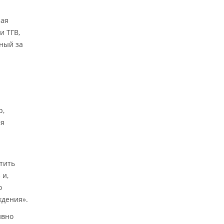
рая
и ТГВ,
нный за
р,
ия
тить
 и,
о
ждения».
ивно