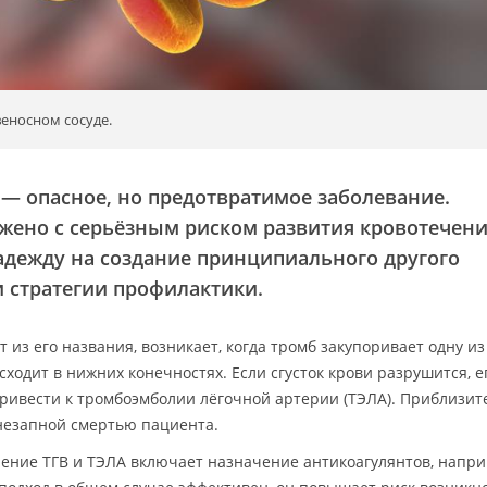
веносном сосуде.
) — опасное, но предотвратимое заболевание.
жено с серьёзным риском развития кровотечени
адежду на создание принципиального другого
и стратегии профилактики.
ет из его названия, возникает, когда тромб закупоривает одну из
сходит в нижних конечностях. Если сгусток крови разрушится, е
привести к тромбоэмболии лёгочной артерии (ТЭЛА). Приблизит
незапной смертью пациента.
ение ТГВ и ТЭЛА включает назначение антикоагулянтов, напри