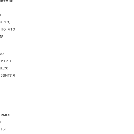
овения
и
чего,
но, что
ия
 из
ситете
ущее
азвития
жемся
т
нты