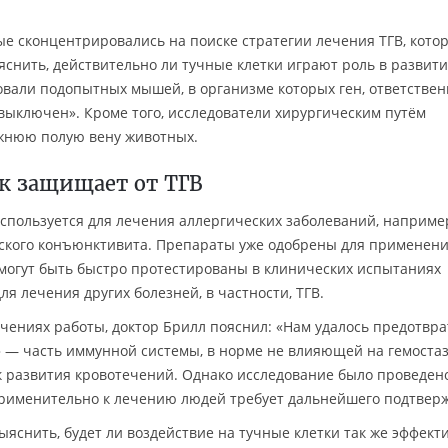
ые сконцентрировались на поиске стратегии лечения ТГВ, кото
яснить, действительно ли тучные клетки играют роль в развити
зовали подопытных мышей, в организме которых ген, ответстве
выключен». Кроме того, исследователи хирургическим путём
жнюю полую вену животных.
к защищает от ТГВ
спользуется для лечения аллергических заболеваний, наприме
ского конъюнктивита. Препараты уже одобрены для применен
и могут быть быстро протестированы в клинических испытаниях
ля лечения других болезней, в частности, ТГВ.
ичениях работы, доктор Брилл пояснил: «Нам удалось предотвра
 — часть иммунной системы, в норме не влияющей на гемостаз
к развития кровотечений. Однако исследование было проведен
применительно к лечению людей требует дальнейшего подтвер
яснить, будет ли воздействие на тучные клетки так же эффект