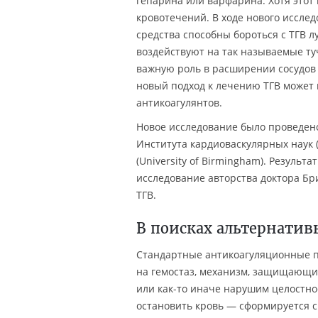
гепарина или варфарина. Хотя этот
кровотечений. В ходе нового иссле
средства способны бороться с ТГВ 
воздействуют на так называемые ту
важную роль в расширении сосудов 
новый подход к лечению ТГВ может
антикоагулянтов.
Новое исследование было проведено 
Института кардиоваскулярных наук (I
(University of Birmingham). Резуль
исследование авторства доктора Б
ТГВ.
В поисках альтернати
Стандартные антикоагуляционные п
на гемостаз, механизм, защищающи
или как-то иначе нарушим целостно
остановить кровь — сформируется с