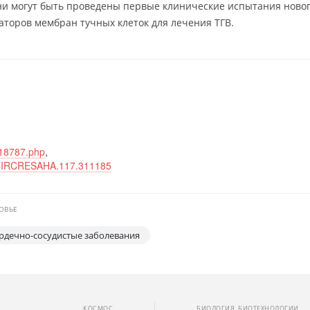
мени могут быть проведены первые клинические испытания ново
аторов мембран тучных клеток для лечения ТГВ.
318787.php
,
24/CIRCRESAHA.117.311185
ОВЬЕ
рдечно-сосудистые заболевания
КОСМОС
БИОЛОГИЯ, БИОТЕХНОЛОГИИ