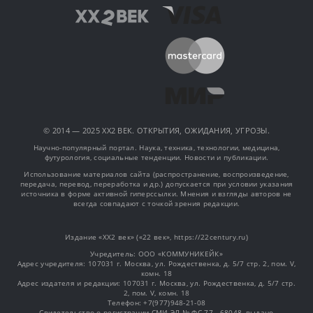
© 2014 — 2025 XX2 ВЕК. ОТКРЫТИЯ, ОЖИДАНИЯ, УГРОЗЫ.
Научно-популярный портал. Наука, техника, технологии, медицина,
футурология, социальные тенденции. Новости и публикации.
Использование материалов сайта (распространение, воспроизведение,
передача, перевод, переработка и др.) допускается при условии указания
источника в форме активной гиперссылки. Мнения и взгляды авторов не
всегда совпадают с точкой зрения редакции.
Издание «XX2 век» («22 век», https://22century.ru)
Учредитель: OOO «КОММУНИКЕЙК»
Адрес учредителя: 107031 г. Москва, ул. Рождественка, д. 5/7 стр. 2, пом. V,
комн. 18
Адрес издателя и редакции: 107031 г. Москва, ул. Рождественка, д. 5/7 стр.
2, пом. V, комн. 18
Телефон: +7(977)948-21-08
Свидетельство о регистрации СМИ ЭЛ № ФС 77 - 68048, выдано