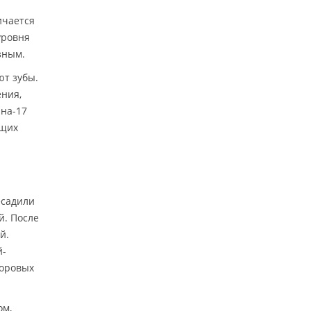
ичается
уровня
зным.
ют зубы.
ния,
на-17
ющих
есадили
й. После
й.
й-
доровых
ом,