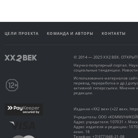
ЦЕЛИ ПРОЕКТА
КОМАНДА И АВТОРЫ
КОНТАКТЫ
© 2014 — 2025 XX2 ВЕК. ОТКР
Научно-популярный портал. Наука
социальные тенденции. Новости
Использование материалов сайта
перевод, переработка и др.) доп
активной гиперссылки. Мнения и
редакции.
Издание «XX2 век» («22 век», https
Учредитель: OOO «КОММУНИКЕЙ
Адрес учредителя: 107031 г. Москва
Адрес издателя и редакции: 107031 
комн. 18
Телефон: +7(977)948-21-08