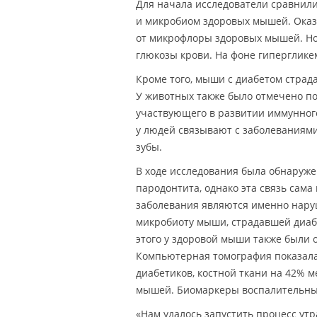
Для начала исследователи сравнил
и микробиом здоровых мышей. Оказ
от микрофлоры здоровых мышей. Но
глюкозы крови. На фоне гиперглике
Кроме того, мыши с диабетом страда
У животных также было отмечено п
участвующего в развитии иммунног
у людей связывают с заболеваниям
зубы.
В ходе исследования была обнаруж
пародонтита, однако эта связь сама
заболевания являются именно нару
микробиоту мыши, страдавшей диабе
этого у здоровой мыши также были 
Компьютерная томография показала
диабетиков, костной ткани на 42% 
мышей. Биомаркеры воспалительных
«Нам удалось запустить процесс ут