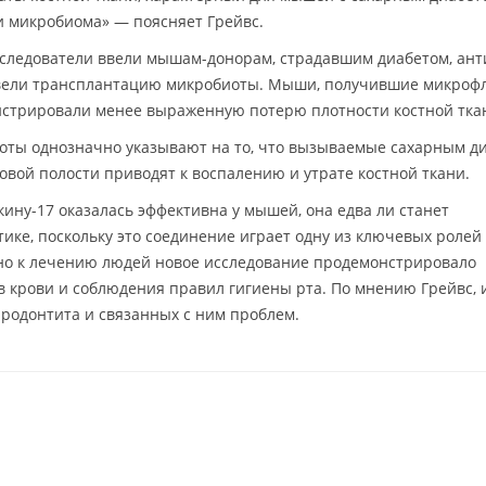
 микробиома» — поясняет Грейвс.
сследователи ввели мышам-донорам, страдавшим диабетом, ант
ровели трансплантацию микробиоты. Мыши, получившие микроф
стрировали менее выраженную потерю плотности костной тка
боты однозначно указывают на то, что вызываемые сахарным д
вой полости приводят к воспалению и утрате костной ткани.
ину-17 оказалась эффективна у мышей, она едва ли станет
ике, поскольку это соединение играет одну из ключевых ролей
но к лечению людей новое исследование продемонстрировало
в крови и соблюдения правил гигиены рта. По мнению Грейвс,
ародонтита и связанных с ним проблем.