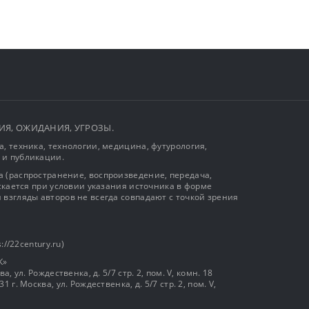
ЫТИЯ, ОЖИДАНИЯ, УГРОЗЫ.
, техника, технологии, медицина, футурология,
 и публикации.
 (распространение, воспроизведение, передача,
ускается при условии указания источника в форме
 взгляды авторов не всегда совпадают с точкой зрения
://22century.ru)
К»
, ул. Рождественка, д. 5/7 стр. 2, пом. V, комн. 18
г. Москва, ул. Рождественка, д. 5/7 стр. 2, пом. V,