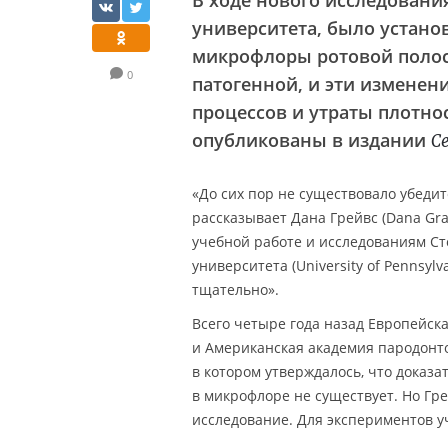
В ходе нового исследовани
университета, было установ
микрофлоры ротовой полост
0
патогенной, и эти измене
процессов и утраты плотно
опубликованы в издании
Ce
«До сих пор не существовало убедит
рассказывает Дана Грейвс (Dana Gra
учебной работе и исследованиям Сто
университета (University of Pennsy
тщательно».
Всего четыре года назад Европейска
и Американская академия пародонтол
в котором утверждалось, что доказ
в микрофлоре не существует. Но Гре
исследование. Для экспериментов у