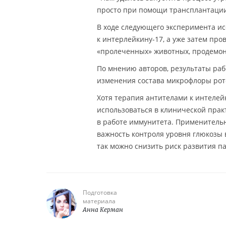
просто при помощи трансплантации
В ходе следующего эксперимента и
к интерлейкину-17, а уже затем п
«пролеченных» животных, продемон
По мнению авторов, результаты ра
изменения состава микрофлоры рото
Хотя терапия антителами к интелейк
использоваться в клинической практ
в работе иммунитета. Применитель
важность контроля уровня глюкозы 
так можно снизить риск развития п
Подготовка
материала
Анна Керман