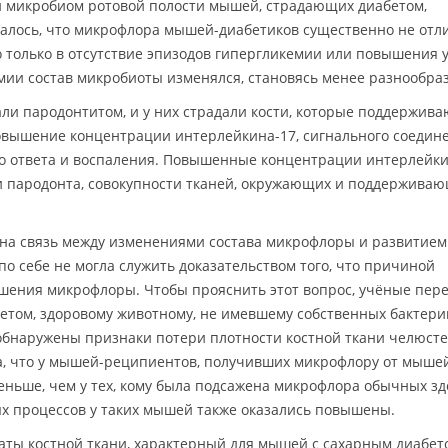
и микробиом ротовой полости мышей, страдающих диабетом,
алось, что микрофлора мышей-диабетиков существенно не отл
 только в отсутствие эпизодов гипергликемии или повышения 
мии состав микробиоты изменялся, становясь менее разнообра
ли пародонтитом, и у них страдали кости, которые поддержива
овышение концентрации интерлейкина-17, сигнального соедине
о ответа и воспаления. Повышенные концентрации интерлейки
и пародонта, совокупности тканей, окружающих и поддержива
ена связь между изменениями состава микрофлоры и развитием
 по себе не могла служить доказательством того, что причиной
шения микрофлоры. Чтобы прояснить этот вопрос, учёные пер
том, здоровому животному, не имевшему собственных бактери
обнаружены признаки потери плотности костной ткани челюсте
, что у мышей-реципиентов, получивших микрофлору от мыше
меньше, чем у тех, кому была подсажена микрофлора обычных з
 процессов у таких мышей также оказались повышены.
раты костной ткани, характерный для мышей с сахарным диабет