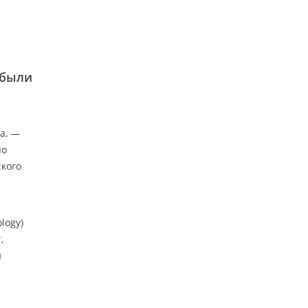
 были
а, —
по
ского
logy)
,
и