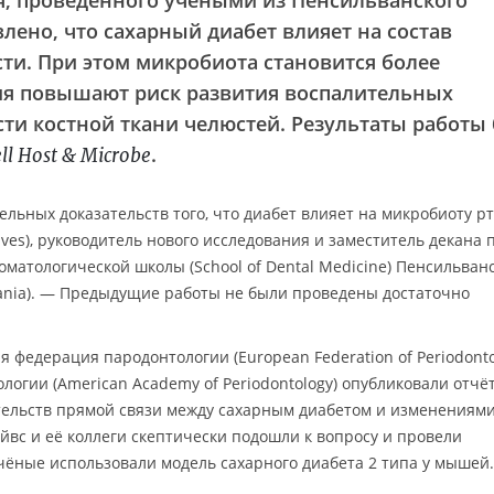
я, проведённого учёными из Пенсильванского
лено, что сахарный диабет влияет на состав
и. При этом микробиота становится более
ния повышают риск развития воспалительных
сти костной ткани челюстей. Результаты работы
.
ll Host & Microbe
ельных доказательств того, что диабет влияет на микробиоту рт
ves), руководитель нового исследования и заместитель декана 
матологической школы (School of Dental Medicine) Пенсильван
lvania). — Предыдущие работы не были проведены достаточно
я федерация пародонтологии (European Federation of Periodonto
огии (American Academy of Periodontology) опубликовали отчёт
ательств прямой связи между сахарным диабетом и изменениям
йвс и её коллеги скептически подошли к вопросу и провели
чёные использовали модель сахарного диабета 2 типа у мышей.