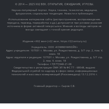
© 2014 — 2025 XX2 ВЕК. ОТКРЫТИЯ, ОЖИДАНИЯ, УГРОЗЫ.
Научно-популярный портал. Наука, техника, технологии, медицина,
футурология, социальные тенденции. Новости и публикации.
Использование материалов сайта (распространение, воспроизведение,
передача, перевод, переработка и др.) допускается при условии указания
источника в форме активной гиперссылки. Мнения и взгляды авторов не
всегда совпадают с точкой зрения редакции.
Издание «XX2 век» («22 век», https://22century.ru)
Учредитель: OOO «КОММУНИКЕЙК»
Адрес учредителя: 107031 г. Москва, ул. Рождественка, д. 5/7 стр. 2, пом. V,
комн. 18
Адрес издателя и редакции: 107031 г. Москва, ул. Рождественка, д. 5/7 стр.
2, пом. V, комн. 18
Телефон: +7(977)948-21-08
Свидетельство о регистрации СМИ ЭЛ № ФС 77 - 68048, выдано
Федеральной службой по надзору в сфере связи, информационных
технологий и массовых коммуникаций (Роскомнадзор) 13.12.2016 г.
Главный редактор — Сыров С.В.