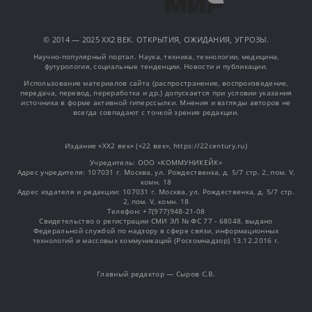
© 2014 — 2025 XX2 ВЕК. ОТКРЫТИЯ, ОЖИДАНИЯ, УГРОЗЫ.
Научно-популярный портал. Наука, техника, технологии, медицина,
футурология, социальные тенденции. Новости и публикации.
Использование материалов сайта (распространение, воспроизведение,
передача, перевод, переработка и др.) допускается при условии указания
источника в форме активной гиперссылки. Мнения и взгляды авторов не
всегда совпадают с точкой зрения редакции.
Издание «XX2 век» («22 век», https://22century.ru)
Учредитель: OOO «КОММУНИКЕЙК»
Адрес учредителя: 107031 г. Москва, ул. Рождественка, д. 5/7 стр. 2, пом. V,
комн. 18
Адрес издателя и редакции: 107031 г. Москва, ул. Рождественка, д. 5/7 стр.
2, пом. V, комн. 18
Телефон: +7(977)948-21-08
Свидетельство о регистрации СМИ ЭЛ № ФС 77 - 68048, выдано
Федеральной службой по надзору в сфере связи, информационных
технологий и массовых коммуникаций (Роскомнадзор) 13.12.2016 г.
Главный редактор — Сыров С.В.