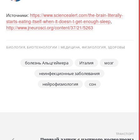
Источники:
https://www.sciencealert.com/the-brain-literally-
starts-eating-itself-when-it-doesn-t-get-enough-sleep
,
http://www.jneurosci.org/content/37/21/5263
БИОЛОГИЯ, БИОТЕХНОЛОГИИ
МЕДИЦИНА, ФИЗИОЛОГИЯ, ЗДОРОВЬЕ
болезнь Альцгеймера
Италия
мозг
неинфекционные заболевания
нейрофизиология
сон
ТРАНСПОРТ
Первый запуск с частного космодрома