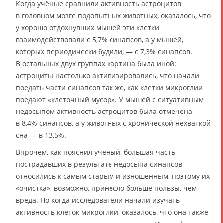
Когда учёные сравнили активность астроцитов
в головном мозге подопытных животных, оказалось, что
у хорошо отдохнувших мышей эти клетки
взаимодействовали с 5,7% синапсов, а у мышей,
которых периодически будили, — с 7,3% синапсов.
В остальных двух группах картина была иной:
астроциты настолько активизировались, что начали
поедать части синапсов так же, как клетки микроглии
поедают «клеточный мусор». У мышей с ситуативным
недосыпом активность астроцитов была отмечена
в 8,4% синапсов, а у животных с хронической нехваткой
сна — в 13,5%.
Впрочем, как пояснил учёный, большая часть
пострадавших в результате недосыпа синапсов
относились к самым старым и изношенным, поэтому их
«очистка», возможно, принесло больше пользы, чем
вреда. Но когда исследователи начали изучать
активность клеток микроглии, оказалось, что она также