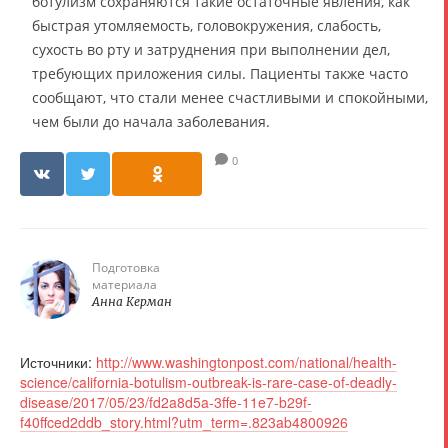
ботулизм сохраняются такие остаточные явления, как
быстрая утомляемость, головокружения, слабость,
сухость во рту и затруднения при выполнении дел,
требующих приложения силы. Пациенты также часто
сообщают, что стали менее счастливыми и спокойными,
чем были до начала заболевания.
0
Подготовка
материала
Анна Керман
Источники:
http://www.washingtonpost.com/national/health-
science/california-botulism-outbreak-is-rare-case-of-deadly-
disease/2017/05/23/fd2a8d5a-3ffe-11e7-b29f-
f40ffced2ddb_story.html?utm_term=.823ab4800926