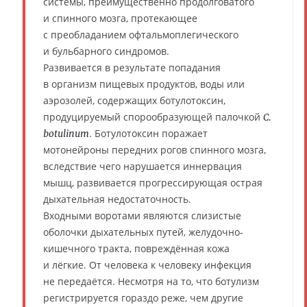
системы, преимущественно продолговатого
и спинного мозга, протекающее
с преобладанием офтальмоплегического
и бульбарного синдромов.
Развивается в результате попадания
в организм пищевых продуктов, воды или
аэрозолей, содержащих ботулотоксин,
продуцируемый спорообразующей палочкой
C.
. Ботулотоксин поражает
botulinum
мотонейроны передних рогов спинного мозга,
вследствие чего нарушается иннервация
мышц, развивается прогрессирующая острая
дыхательная недостаточность.
Входными воротами являются слизистые
оболочки дыхательных путей, желудочно-
кишечного тракта, повреждённая кожа
и лёгкие. От человека к человеку инфекция
не передаётся. Несмотря на то, что ботулизм
регистрируется гораздо реже, чем другие