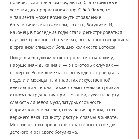
почвой. Если при этом создаются благоприятные
условия для прорастания спор
, то
C. botulinum
у пациента может возникнуть отравление
ботулиническим токсином, то есть, ботулизм. И,
наконец, в последние годы стали регистрироваться
случаи ятрогенного ботулизма, вызванного введением
в организм слишком больших количеств Ботокса.
Пищевой ботулизм может привести к параличу,
нарушениям дыхания и — в некоторых случаях —
к смерти. Выжившие часто вынуждены проводить
недели и месяцы на аппаратах искусственной
вентиляции лёгких. Также к симптомам ботулизма
относят затруднения при глотании, сухость во рту,
слабость лицевой мускулатуры, сложности
с произношением слов, нарушения зрения, птоз
верхнего века, тошноту, рвоту и спазмы в животе.
Многие из этих признаков характерны также для
детского и раневого ботулизма.