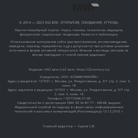
© 2014 — 2025 XX2 ВЕК. ОТКРЫТИЯ, ОЖИДАНИЯ, УГРОЗЫ.
Научно-популярный портал. Наука, техника, технологии, медицина,
футурология, социальные тенденции. Новости и публикации.
Использование материалов сайта (распространение, воспроизведение,
передача, перевод, переработка и др.) допускается при условии указания
источника в форме активной гиперссылки. Мнения и взгляды авторов не
всегда совпадают с точкой зрения редакции.
Издание «XX2 век» («22 век», https://22century.ru)
Учредитель: OOO «КОММУНИКЕЙК»
Адрес учредителя: 107031 г. Москва, ул. Рождественка, д. 5/7 стр. 2, пом. V,
комн. 18
Адрес издателя и редакции: 107031 г. Москва, ул. Рождественка, д. 5/7 стр.
2, пом. V, комн. 18
Телефон: +7(977)948-21-08
Свидетельство о регистрации СМИ ЭЛ № ФС 77 - 68048, выдано
Федеральной службой по надзору в сфере связи, информационных
технологий и массовых коммуникаций (Роскомнадзор) 13.12.2016 г.
Главный редактор — Сыров С.В.