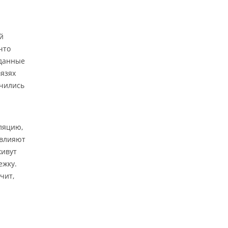
й
что
 данные
вязях
очились
еляцию,
 влияют
живут
ежку.
чит,