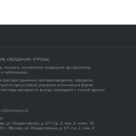
ЫТИЯ, ОЖИДАНИЯ, УГРОЗЫ.
, техника, технологии, медицина, футурология,
 и публикации.
 (распространение, воспроизведение, передача,
ускается при условии указания источника в форме
 взгляды авторов не всегда совпадают с точкой зрения
://22century.ru)
К»
, ул. Рождественка, д. 5/7 стр. 2, пом. V, комн. 18
г. Москва, ул. Рождественка, д. 5/7 стр. 2, пом. V,