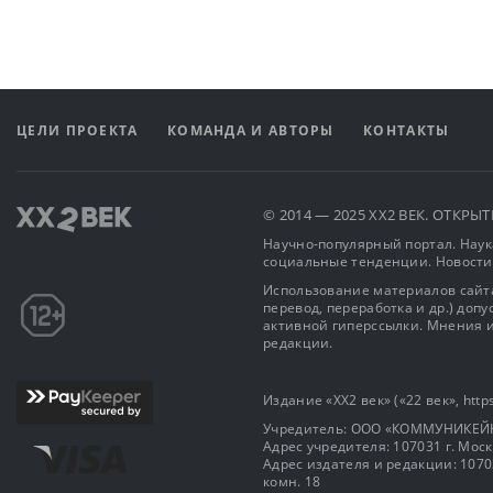
ЦЕЛИ ПРОЕКТА
КОМАНДА И АВТОРЫ
КОНТАКТЫ
© 2014 — 2025 XX2 ВЕК. ОТКР
Научно-популярный портал. Наука
социальные тенденции. Новости
Использование материалов сайта
перевод, переработка и др.) доп
активной гиперссылки. Мнения и
редакции.
Издание «XX2 век» («22 век», https
Учредитель: OOO «КОММУНИКЕЙ
Адрес учредителя: 107031 г. Москва
Адрес издателя и редакции: 107031 
комн. 18