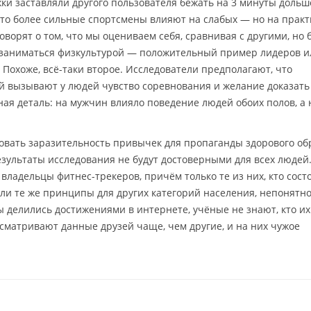
ки заставляли другого пользователя бежать на 3 минуты дольш
то более сильные спортсмены влияют на слабых — но на практ
оворят о том, что мы оцениваем себя, сравнивая с другими, но 
с заниматься физкультурой — положительный пример лидеров и
охоже, всё-таки второе. Исследователи предполагают, что
й вызывают у людей чувство соревнования и желание доказать
ная деталь: на мужчин влияло поведение людей обоих полов, а 
овать заразительность привычек для пропаганды здорового об
езультаты исследования не будут достоверными для всех людей
ладельцы фитнес-трекеров, причём только те из них, кто сост
ли те же принципы для других категорий населения, непонятно
ны делились достижениями в интернете, учёные не знают, кто их
сматривают данные друзей чаще, чем другие, и на них чужое