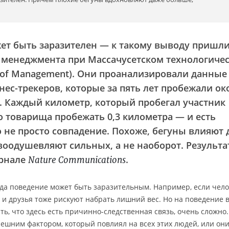
ет быть заразителен — к такому выводу пришл
 менеджмента при Массачусетском технологиче
ol of Management). Они проанализировали данные
ес-трекеров, которые за пять лет пробежали ок
. Каждый километр, который пробегал участник
о товарища пробежать 0,3 километра — и есть
о не просто совпадение. Похоже, бегуны влияют 
воодушевляют сильных, а не наоборот. Результ
рнале
.
Nature Communications
да поведение может быть заразительным. Например, если чело
 и друзья тоже рискуют набрать лишний вес. Но на поведение 
ть, что здесь есть причинно-следственная связь, очень сложно
ешним фактором, который повлиял на всех этих людей, или он