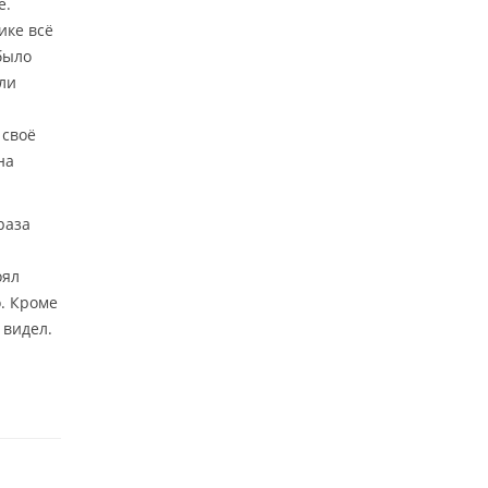
е.
ике всё
было
ли
 своё
на
раза
.
оял
. Кроме
 видел.