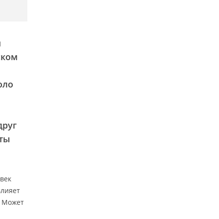
и
ском
оло
друг
аты
век
влияет
. Может
и