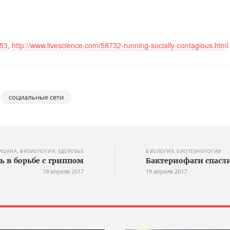
753
,
http://www.livescience.com/58732-running-socially-contagious.html
социальные сети
ИЦИНА, ФИЗИОЛОГИЯ, ЗДОРОВЬЕ
БИОЛОГИЯ, БИОТЕХНОЛОГИИ
 в борьбе с гриппом
Бактериофаги спасл
19 апреля 2017
19 апреля 2017