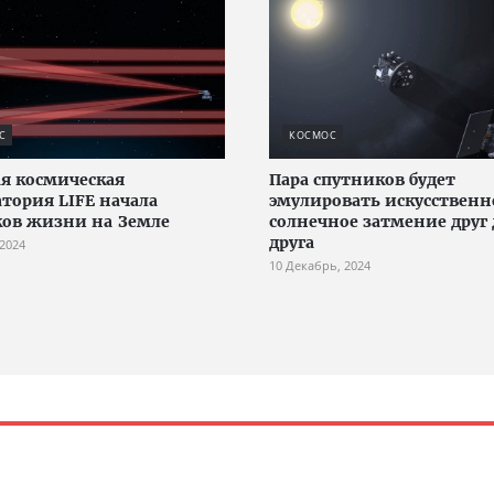
С
КОСМОС
я космическая
Пара спутников будет
атория LIFE начала
эмулировать искусственн
ков жизни на Земле
солнечное затмение друг 
друга
 2024
10 Декабрь, 2024