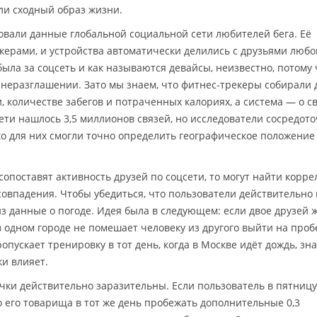
ли сходный образ жизни.
вали данные глобальной социальной сети любителей бега. Её
керами, и устройства автоматически делились с друзьями любо
ыла за соцсеть и как называются девайсы, неизвестно, потому 
 неразглашении. Зато мы знаем, что фитнес-трекеры собирали
и, количестве забегов и потраченных калориях, а система — о с
ети нашлось 3,5 миллионов связей, но исследователи сосредот
ько для них смогли точно определить географическое положение
опоставят активность друзей по соцсети, то могут найти корр
 совпадения. Чтобы убедиться, что пользователи действительно
из данные о погоде. Идея была в следующем: если двое друзей 
 в одном городе не помешает человеку из другого выйти на проб
опускает тренировку в тот день, когда в Москве идёт дождь, зна
ки влияет.
чки действительно заразительны. Если пользователь в пятницу
о его товарища в тот же день пробежать дополнительные 0,3