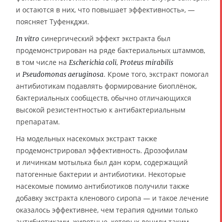
и остаются в них, что повышает эффективность», —
поясняет Туфенкджи.
синергический эффект экстракта был
In vitro
продемонстрирован на ряде бактериальных штаммов,
в том числе на
,
Escherichia coli
Proteus mirabilis
и
. Кроме того, экстракт помогал
Pseudomonas aeruginosa
антибиотикам подавлять формирование биоплёнок,
бактериальных сообществ, обычно отличающихся
высокой резистентностью к антибактериальным
препаратам.
На модельных насекомых экстракт также
продемонстрировал эффективность. Дрозофилам
и личинкам мотылька был дан корм, содержащий
патогенные бактерии и антибиотики. Некоторые
насекомые помимо антибиотиков получили также
добавку экстракта кленового сиропа — и такое лечение
оказалось эффективнее, чем терапия одними только
антибиотиками, животные, которых лечили таким