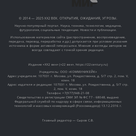
© 2014 — 2025 XX2 ВЕК. ОТКРЫТИЯ, ОЖИДАНИЯ, УГРОЗЫ.
Научно-популярный портал. Наука, техника, технологии, медицина,
футурология, социальные тенденции. Новости и публикации.
Использование материалов сайта (распространение, воспроизведение,
передача, перевод, переработка и др.) допускается при условии указания
источника в форме активной гиперссылки. Мнения и взгляды авторов не
всегда совпадают с точкой зрения редакции.
Издание «XX2 век» («22 век», https://22century.ru)
Учредитель: OOO «КОММУНИКЕЙК»
Адрес учредителя: 107031 г. Москва, ул. Рождественка, д. 5/7 стр. 2, пом. V,
комн. 18
Адрес издателя и редакции: 107031 г. Москва, ул. Рождественка, д. 5/7 стр.
2, пом. V, комн. 18
Телефон: +7(977)948-21-08
Свидетельство о регистрации СМИ ЭЛ № ФС 77 - 68048, выдано
Федеральной службой по надзору в сфере связи, информационных
технологий и массовых коммуникаций (Роскомнадзор) 13.12.2016 г.
Главный редактор — Сыров С.В.