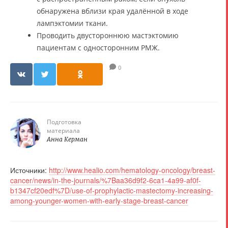
обнаружена вблизи края удалённой в ходе
лампэктомии ткани.
Проводить двустороннюю мастэктомию
пациентам с односторонним РМЖ.
0
Подготовка
материала
Анна Керман
Источники:
http://www.healio.com/hematology-oncology/breast-
cancer/news/in-the-journals/%7Baa36d9f2-6ca1-4a99-af0f-
b1347cf20edf%7D/use-of-prophylactic-mastectomy-increasing-
among-younger-women-with-early-stage-breast-cancer