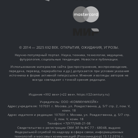
© 2014 — 2025 XX2 ВЕК. ОТКРЫТИЯ, ОЖИДАНИЯ, УГРОЗЫ.
Научно-популярный портал. Наука, техника, технологии, медицина,
футурология, социальные тенденции. Новости и публикации.
Использование материалов сайта (распространение, воспроизведение,
передача, перевод, переработка и др.) допускается при условии указания
источника в форме активной гиперссылки. Мнения и взгляды авторов не
всегда совпадают с точкой зрения редакции.
Издание «XX2 век» («22 век», https://22century.ru)
Учредитель: OOO «КОММУНИКЕЙК»
Адрес учредителя: 107031 г. Москва, ул. Рождественка, д. 5/7 стр. 2, пом. V,
комн. 18
Адрес издателя и редакции: 107031 г. Москва, ул. Рождественка, д. 5/7 стр.
2, пом. V, комн. 18
Телефон: +7(977)948-21-08
Свидетельство о регистрации СМИ ЭЛ № ФС 77 - 68048, выдано
Федеральной службой по надзору в сфере связи, информационных
технологий и массовых коммуникаций (Роскомнадзор) 13.12.2016 г.