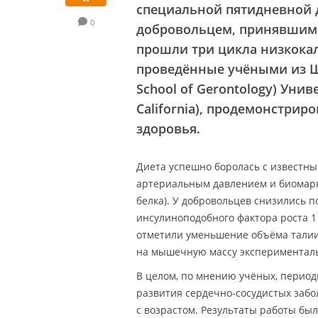
специальной пятидневной д
0
добровольцем, принявшим 
прошли три цикла низкокал
проведённые учёными из Ш
School of Gerontology) Уни
California), продемонстрир
здоровья.
Диета успешно боролась с известн
артериальным давлением и биомарк
белка). У добровольцев снизились 
инсулиноподобного фактора роста 1
отметили уменьшение объёма талии
на мышечную массу эксперименталь
В целом, по мнению учёных, перио
развития сердечно-сосудистых забол
с возрастом. Результаты работы бы