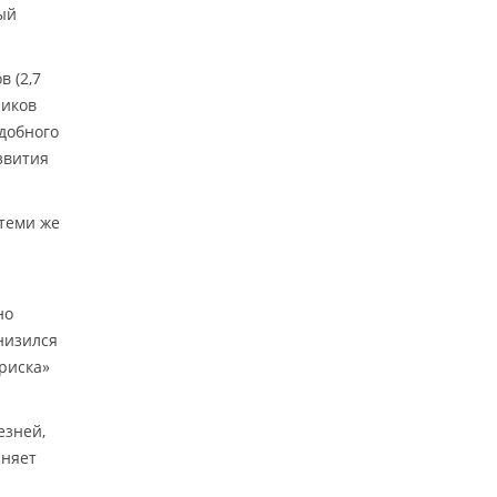
ый
 (2,7
ников
одобного
звития
 теми же
но
низился
 риска»
езней,
сняет