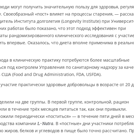
люди могут получить значительную пользу для здоровья, регул
. Своеобразный «пост» влияет на процессы старения, — расск
дитель Института долголетия (Longevity Institute) при Университ
х работах было показано, что этот подход эффективен при
таты рандомизированного клинического исследования с участи
ть впервые. Оказалось, что диета вполне применима в реальн
хода в клиническую практику потребуются более масштабные
ься под контролем Управления по санитарному надзору за кач
ША (Food and Drug Administration, FDA, USFDA).
участие практически здоровые добровольцы в возрасте от 20 д
елили на две группы. В первой группе, контрольной, рацион
ли в течение трёх месяцев питаться так, как они привыкли.
ожили периодически «поститься» — в течение пяти дней в мес
водства компании
. В «постные» дни участники потребля
L-Nutra
тво жиров, белков и углеводов в пище было точно рассчитано. П