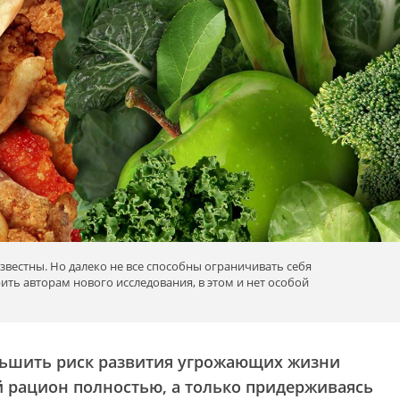
вестны. Но далеко не все способны ограничивать себя
ить авторам нового исследования, в этом и нет особой
ньшить риск развития угрожающих жизни
й рацион полностью, а только придерживаясь