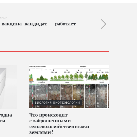
ОВЬЕ
 вакцина-кандидат — работает
БИОЛОГИЯ, БИОТЕХНОЛОГИИ
годна
Что происходит
сти
с заброшенными
сельскохозяйственными
землями?