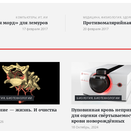
КОМПЬЮТЕРЫ, ИТ, ИИ
МЕДИЦИНА, ФИЗИОЛОГИЯ, ЗДОР
я морд» для лемуров
Противомалярийная
17 февраля 2017
20 февраля 2017
ГИЯ, БИОТЕХНОЛОГИИ
БИОЛОГИЯ, БИОТЕХНОЛОГИИ
ие — жизнь. И очистка
Пуповинная кровь непри
для оценки свёртываемо
крови новорождённых
026
18 Октябрь, 2024