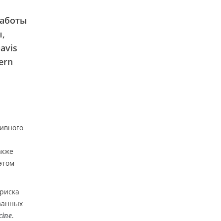
работы
,
avis
ern
тивного
акже
этом
риска
язанных
.
cine