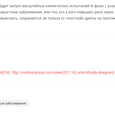
дет запуск масштабных клинических испытаний III фазы с уча
зрастные заболевания, или тех, кто у кого повышен риск таких
выяснить, сохраняется ли польза от «постной» диеты на протя
ai8700
,
http://medicalxpress.com/news/2017-02-scientifically-designed-
тые заболевания