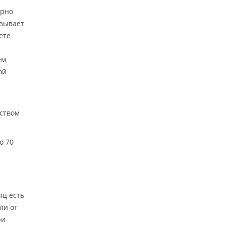
ярно
азывает
ете
ем
ой
еством
о 70
яц есть
ли от
ри