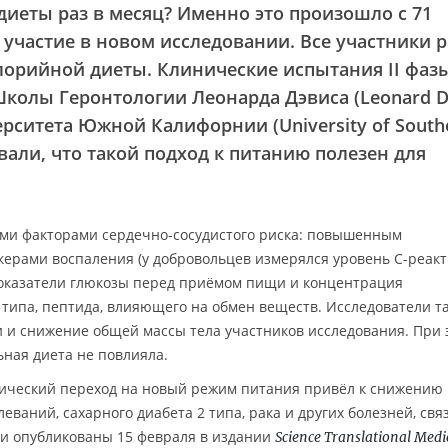
иеты раз в месяц? Именно это произошло с 71
участие в новом исследовании. Все участники 
орийной диеты. Клинические испытания II фазы
колы Геронтологии Леонарда Дэвиса (Leonard D
верситета Южной Калифорнии (University of South
овали, что такой подход к питанию полезен для
ыми факторами сердечно-сосудистого риска: повышенным
ерами воспаления (у добровольцев измерялся уровень C-реак
показатели глюкозы перед приёмом пищи и концентрация
 типа, пептида, влияющего на обмен веществ. Исследователи т
 и снижение общей массы тела участников исследования. При 
ная диета не повлияла.
дический переход на новый режим питания привёл к снижению 
еваний, сахарного диабета 2 типа, рака и других болезней, св
ли опубликованы 15 февраля в издании
Science Translational Medi