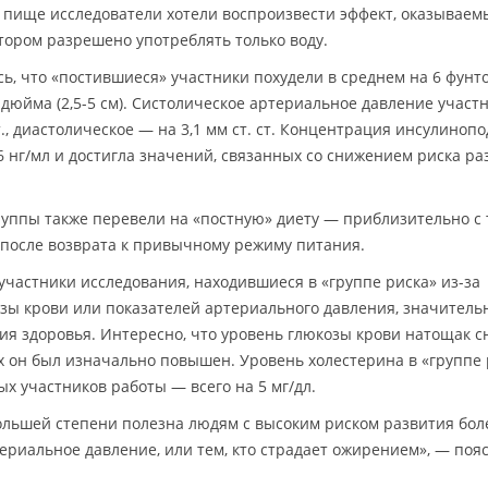
пище исследователи хотели воспроизвести эффект, оказываем
тором разрешено употреблять только воду.
ь, что «постившиеся» участники похудели в среднем на 6 фунтов
 дюйма (2,5-5 см). Систолическое артериальное давление участ
т., диастолическое — на 3,1 мм ст. ст. Концентрация инсулиноп
6 нг/мл и достигла значений, связанных со снижением риска ра
руппы также перевели на «постную» диету — приблизительно с
 после возврата к привычному режиму питания.
участники исследования, находившиеся в «группе риска» из-за
озы крови или показателей артериального давления, значитель
ия здоровья. Интересно, что уровень глюкозы крови натощак с
ых он был изначально повышен. Уровень холестерина в «группе
ых участников работы — всего на 5 мг/дл.
ольшей степени полезна людям с высоким риском развития бол
ериальное давление, или тем, кто страдает ожирением», — поя