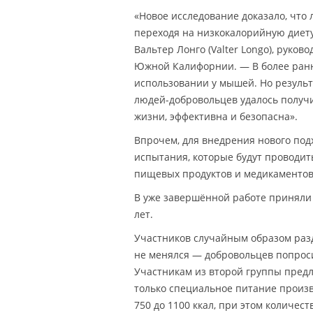
«Новое исследование доказало, что 
переходя на низкокалорийную диету
Вальтер Лонго (Valter Longo), руково
Южной Калифорнии. — В более ранни
использовании у мышей. Но резуль
людей-добровольцев удалось получи
жизни, эффективна и безопасна».
Впрочем, для внедрения нового под
испытания, которые будут проводит
пищевых продуктов и медикаментов С
В уже завершённой работе приняли 
лет.
Участников случайным образом разд
не менялся — добровольцев попроси
Участникам из второй группы предл
только специальное питание произ
750 до 1100 ккал, при этом количес