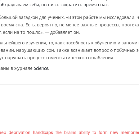
 обкрадываем себя, пытаясь сократить время сна».
 большой загадкой для учёных. «В этой работе мы исследовали, 
о время сна. Есть, вероятно, не менее важные процессы, проте
у, если на то пошло», — добавляет он.
альнейшего изучения, то, как способность к обучению и запом
леваний, нарушающих сон. Также возникает вопрос о побочных 
ут нарушать процесс гомеостатического ослабления.
ваны в журнале
.
Science
sleep_deprivation_handicaps_the_brains_ability_to_form_new_memorie