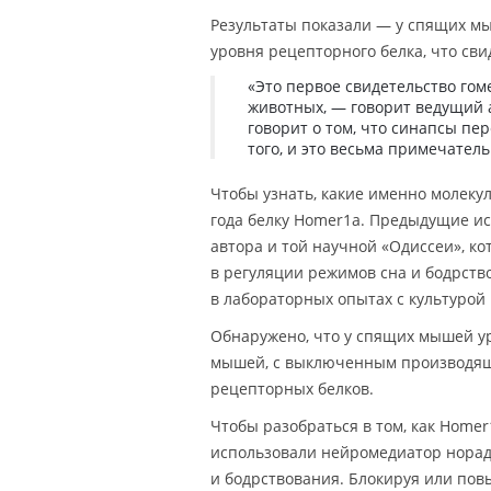
Результаты показали — у спящих м
уровня рецепторного белка, что сви
«Это первое свидетельство го
животных, — говорит ведущий а
говорит о том, что синапсы пе
того, и это весьма примечатель
Чтобы узнать, какие именно молекул
года белку Homer1a. Предыдущие ис
автора и той научной «Одиссеи», к
в регуляции режимов сна и бодрство
в лабораторных опытах с культурой
Обнаружено, что у спящих мышей у
мышей, с выключенным производящи
рецепторных белков.
Чтобы разобраться в том, как Homer
использовали нейромедиатор норад
и бодрствования. Блокируя или пов