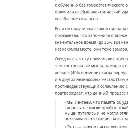
к обучению без гомеостатического 
получили слабый электрический уд
ослабление синапсов.
Если не получившая такой препарат
показывала, что запомнила опасное
значительное время (до 25% времен
незнакомом месте, они тоже замира
Ожидалось, что у получивших препа
чем контрольные мыши, замирать в 
дольше (40% времени), когда верну
и в других незнакомых местах (13% 
противодействующий ослаблению син
подтверждает, что данный процесс 
«Мы считаем, что память об уд
синапсы не могли пройти ослаб
мыши путались и не могли отли
показывает, что «переспать с 
«Суть, — говорит исследователь