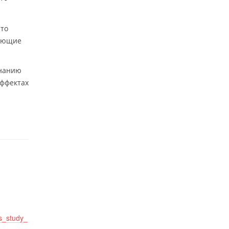
что
кающие
инанию
эффектах
s_study_