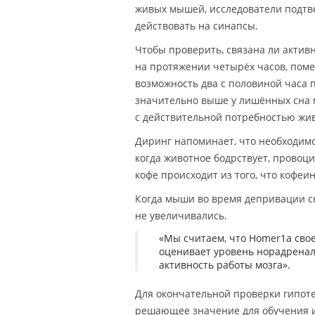
живых мышей, исследователи подтве
действовать на синапсы.
Чтобы проверить, связана ли актив
на протяжении четырёх часов, поме
возможность два с половиной часа п
значительно выше у лишённых сна м
с действительной потребностью живо
Диринг напоминает, что необходимо
когда животное бодрствует, провоц
кофе происходит из того, что кофеи
Когда мыши во время депривации с
не увеличивались.
«Мы считаем, что Homer1a сво
оценивает уровень норадренал
активность работы мозга».
Для окончательной проверки гипоте
решающее значение для обучения и