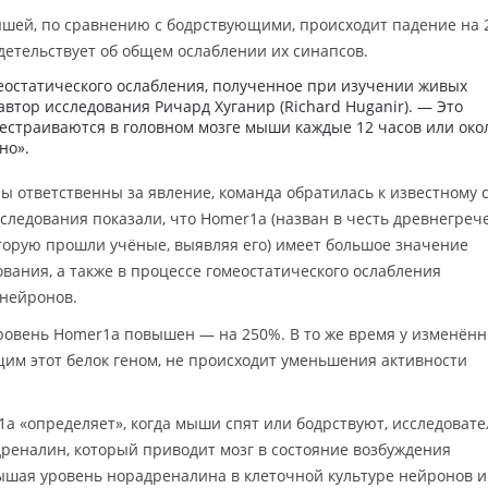
ышей, по сравнению с бодрствующими, происходит падение на
детельствует об общем ослаблении их синапсов.
меостатического ослабления, полученное при изучении живых
втор исследования Ричард Хуганир (Richard Huganir). — Это
рестраиваются в головном мозге мыши каждые 12 часов или око
но».
ы ответственны за явление, команда обратилась к известному с
следования показали, что Homer1a (назван в честь древнегреч
оторую прошли учёные, выявляя его) имеет большое значение
вания, а также в процессе гомеостатического ослабления
 нейронов.
ровень Homer1a повышен — на 250%. В то же время у изменён
м этот белок геном, не происходит уменьшения активности
1a «определяет», когда мыши спят или бодрствуют, исследоват
реналин, который приводит мозг в состояние возбуждения
ышая уровень норадреналина в клеточной культуре нейронов и