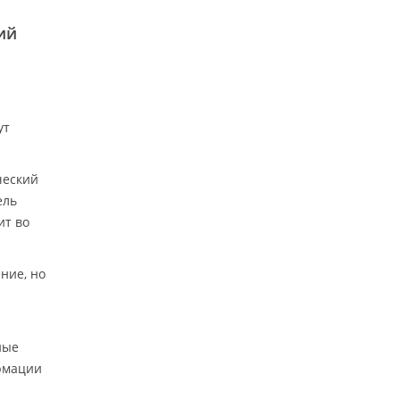
ий
ут
ческий
ель
ит во
ние, но
ные
ормации