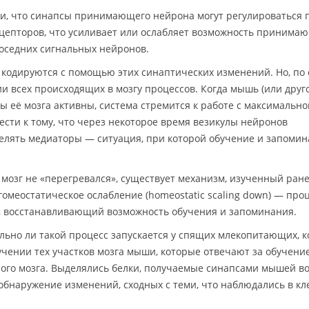
и, что синапсы принимающего нейрона могут регулироваться 
ецепторов, что усиливает или ослабляет возможность принима
оседних сигнальных нейронов.
кодируются с помощью этих синаптических изменений. Но, по
и всех происходящих в мозгу процессов. Когда мышь (или друг
ы её мозга активны, система стремится к работе с максимально
ести к тому, что через некоторое время везикулы нейронов
делять медиаторы — ситуация, при которой обучение и запоми
ы мозг не «перегревался», существует механизм, изученный ран
 гомеостатическое ослабление (homeostatic scaling down) — про
, восстанавливающий возможность обучения и запоминания.
ельно ли такой процесс запускается у спящих млекопитающих, 
чении тех участков мозга мыши, которые отвечают за обучени
ного мозга. Выделялись белки, получаемые синапсами мышей в
 обнаружение изменений, сходных с теми, что наблюдались в к