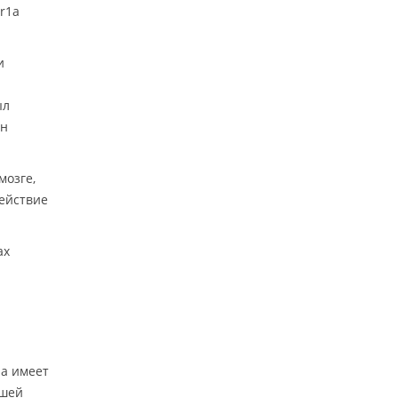
r1a
и
ыл
ан
мозге,
действие
ах
на имеет
ышей