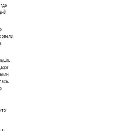
 где
щий
о
ровели
м
ньше,
даже
ными
лась,
о
что
Это