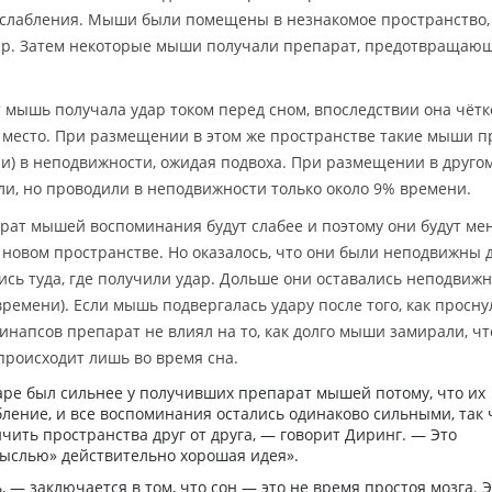
ослабления. Мыши были помещены в незнакомое пространство,
ар. Затем некоторые мыши получали препарат, предотвращаю
 мышь получала удар током перед сном, впоследствии она чётк
 место. При размещении в этом же пространстве такие мыши п
и) в неподвижности, ожидая подвоха. При размещении в друго
ли, но проводили в неподвижности только около 9% времени.
рат мышей воспоминания будут слабее и поэтому они будут ме
новом пространстве. Но оказалось, что они были неподвижны 
лись туда, где получили удар. Дольше они оставались неподвиж
времени). Если мышь подвергалась удару после того, как просну
апсов препарат не влиял на то, как долго мыши замирали, чт
происходит лишь во время сна.
аре был сильнее у получивших препарат мышей потому, что их
ление, и все воспоминания остались одинаково сильными, так 
чить пространства друг от друга, — говорит Диринг. — Это
мыслью» действительно хорошая идея».
, — заключается в том, что сон — это не время простоя мозга. 