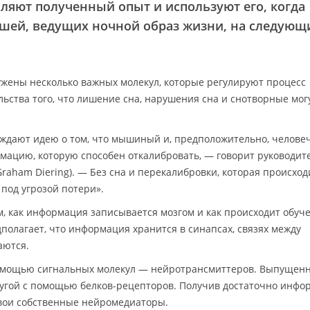
ляют полученный опыт и используют его, когда
ышей, ведущих ночной образ жизни, на следующ
жены несколько важных молекул, которые регулируют процесс
льства того, что лишение сна, нарушения сна и снотворные мог
ждают идею о том, что мышиный и, предположительно, челове
рмацию, которую способен откалибровать, — говорит руководит
raham Diering). — Без сна и перекалибровки, которая происход
под угрозой потери».
м, как информация записывается мозгом и как происходит обуче
олагает, что информация хранится в синапсах, связях между
аются.
омощью сигнальных молекул — нейротрансмиттеров. Выпущен
ругой с помощью белков-рецепторов. Получив достаточно инф
свои собственные нейромедиаторы.