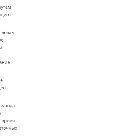
путём
ющего
 словам
ое
й
нание
ее
цесс
команда
е
о время
леточных