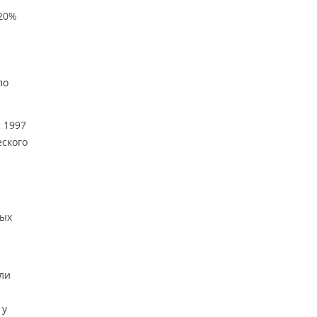
 20%
ло
 1997
еского
ных
ели
 у