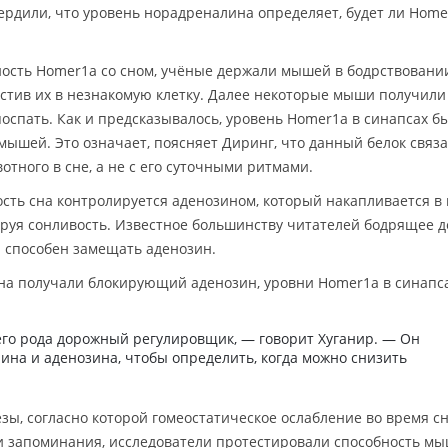
рдили, что уровень норадреналина определяет, будет ли Home
ность Homer1a со сном, учёные держали мышей в бодрствовани
стив их в незнакомую клетку. Далее некоторые мыши получили
оспать. Как и предсказывалось, уровень Homer1a в синапсах б
ышей. Это означает, поясняет Диринг, что данный белок связ
тного в сне, а не с его суточными ритмами.
сть сна контролируется аденозином, который накапливается в 
ируя сонливость. Известное большинству читателей бодрящее 
н способен замещать аденозин.
на получали блокирующий аденозин, уровни Homer1a в синапс
его рода дорожный регулировщик, — говорит Хуганир. — Он
ина и аденозина, чтобы определить, когда можно снизить
зы, согласно которой гомеостатическое ослабление во время с
 запоминания, исследователи протестировали способность м