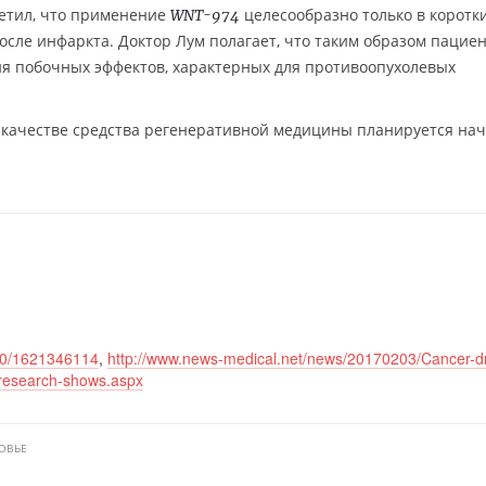
метил, что применение
целесообразно только в коротк
WNT-974
сле инфаркта. Доктор Лум полагает, что таким образом пацие
ия побочных эффектов, характерных для противоопухолевых
 качестве средства регенеративной медицины планируется нач
/30/1621346114
,
http://www.news-medical.net/news/20170203/Cancer-d
research-shows.aspx
ОВЬЕ