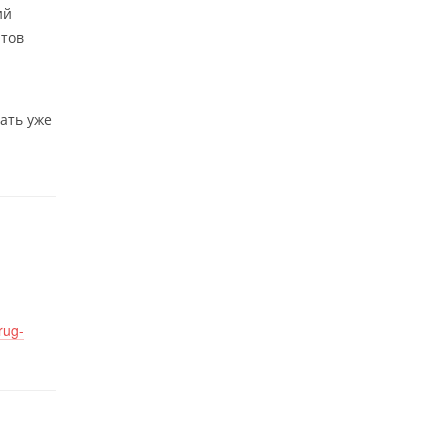
ий
нтов
ать уже
rug-