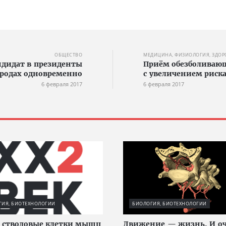
ОБЩЕСТВО
МЕДИЦИНА, ФИЗИОЛОГИЯ, ЗДОР
андидат в президенты
Приём обезболиваю
ородах одновременно
с увеличением риск
6 февраля 2017
6 февраля 2017
ГИЯ, БИОТЕХНОЛОГИИ
БИОЛОГИЯ, БИОТЕХНОЛОГИИ
 стволовые клетки мышц
Движение — жизнь. И оч