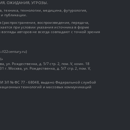
ЫТИЯ, ОЖИДАНИЯ, УГРОЗЫ.
, техника, технологии, медицина, футурология,
 и публикации.
 (распространение, воспроизведение, передача,
ускается при условии указания источника в форме
 взгляды авторов не всегда совпадают с точкой зрения
://22century.ru)
К»
, ул. Рождественка, д. 5/7 стр. 2, пом. V, комн. 18
г. Москва, ул. Рождественка, д. 5/7 стр. 2, пом. V,
И ЭЛ № ФС 77 - 68048, выдано Федеральной службой
ормационных технологий и массовых коммуникаций