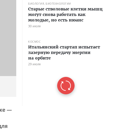
БИОЛОГИЯ, БИОТЕХНОЛОГИИ
Старые стволовые клетки мышц
могут снова работать как
молодые, но есть нюанс
30 июля
КОСМОС
Итальянский стартап испытает
лазерную передачу энергии
на орбите
29 июля
тке —
для