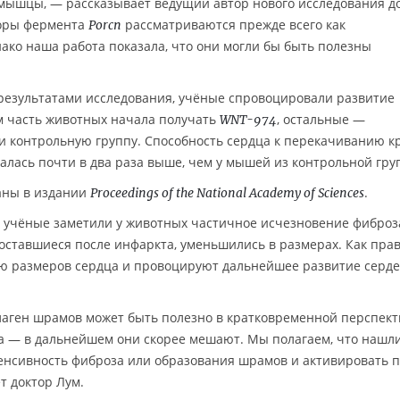
 мышцы, — рассказывает ведущий автор нового исследования д
торы фермента
рассматриваются прежде всего как
Porcn
ко наша работа показала, что они могли бы быть полезны
результатами исследования, учёные спровоцировали развитие
м часть животных начала получать
, остальные —
WNT-974
и контрольную группу. Способность сердца к перекачиванию к
алась почти в два раза выше, чем у мышей из контрольной гру
аны в издании
.
Proceedings of the National Academy of Sciences
 учёные заметили у животных частичное исчезновение фиброз
оставшиеся после инфаркта, уменьшились в размерах. Как прав
ю размеров сердца и провоцируют дальнейшее развитие серд
лаген шрамов может быть полезно в кратковременной перспек
а — в дальнейшем они скорее мешают. Мы полагаем, что нашл
енсивность фиброза или образования шрамов и активировать 
т доктор Лум.