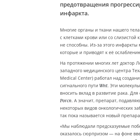
предотвращения прогресси
инфаркта.
Многие органы и ткани нашего тела
с клетками крови или со слизистой 
не способны. Из-за этого инфаркт
которые и приводят к её ослаблению
На протяжении многих лет доктор Л
западного медицинского центра Техас
Medical Center) работал над созда
сигнального пути
. Эти молекул
Wnt
вносить вклад в развитие рака. Для
. А значит, препарат, подавля
Porcn
некоторых видов онкологических за
так пока называется новый препара
«Мы наблюдали предсказуемые побо
оказалось сюрпризом — на фоне в