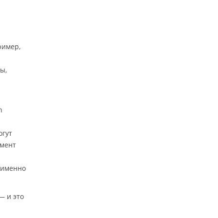
ример,
ы,
n
огут
рмент
(именно
— и это