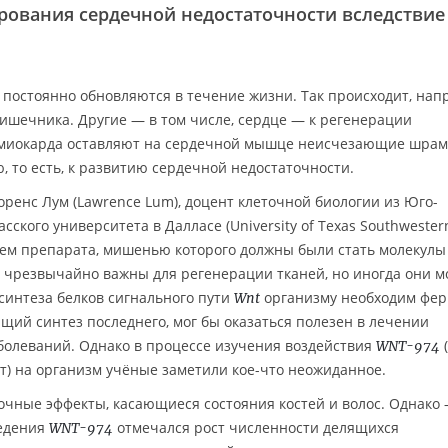
рования сердечной недостаточности вследствие
 постоянно обновляются в течение жизни. Так происходит, нап
кишечника. Другие — в том числе, сердце — к регенерации
ы миокарда оставляют на сердечной мышце неисчезающие шрам
, то есть, к развитию сердечной недостаточности.
оренс Лум (Lawrence Lum), доцент клеточной биологии из Юго-
ского университета в Далласе (University of Texas Southwester
нием препарата, мишенью которого должны были стать молекулы
ы чрезвычайно важны для регенерации тканей, но иногда они м
 синтеза белков сигнального пути
организму необходим фе
Wnt
ющий синтез последнего, мог бы оказаться полезен в лечении
болеваний. Однако в процессе изучения воздействия
WNT-974
т) на организм учёные заметили кое-что неожиданное.
чные эффекты, касающиеся состояния костей и волос. Однако 
ведения
отмечался рост численности делящихся
WNT-974