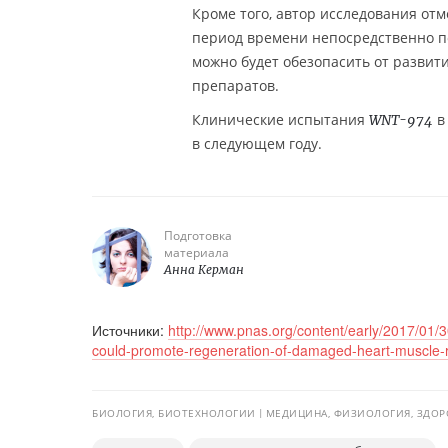
Кроме того, автор исследования от
период времени непосредственно по
можно будет обезопасить от развит
препаратов.
Клинические испытания
в
WNT-974
в следующем году.
Подготовка
материала
Анна Керман
Источники:
http://www.pnas.org/content/early/2017/01
could-promote-regeneration-of-damaged-heart-muscle-
БИОЛОГИЯ, БИОТЕХНОЛОГИИ
МЕДИЦИНА, ФИЗИОЛОГИЯ, ЗДОР