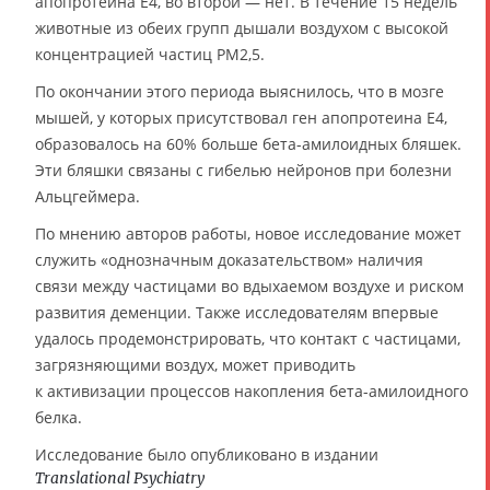
апопротеина E4, во второй — нет. В течение 15 недель
животные из обеих групп дышали воздухом с высокой
концентрацией частиц PM2,5.
По окончании этого периода выяснилось, что в мозге
мышей, у которых присутствовал ген апопротеина E4,
образовалось на 60% больше бета-амилоидных бляшек.
Эти бляшки связаны с гибелью нейронов при болезни
Альцгеймера.
По мнению авторов работы, новое исследование может
служить «однозначным доказательством» наличия
связи между частицами во вдыхаемом воздухе и риском
развития деменции. Также исследователям впервые
удалось продемонстрировать, что контакт с частицами,
загрязняющими воздух, может приводить
к активизации процессов накопления бета-амилоидного
белка.
Исследование было опубликовано в издании
Translational Psychiatry