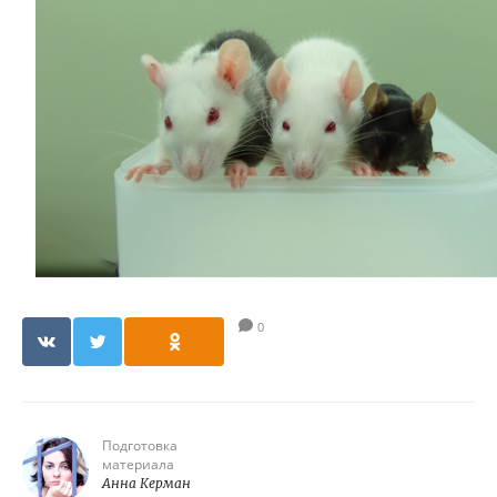
0
Подготовка
материала
Анна Керман