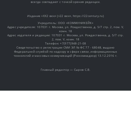
всегда совпадают с точкой зрения редакции.
Издание «XX2 век» («22 век», https://22century.ru)
Учредитель: OOO «КОММУНИКЕЙК»
Адрес учредителя: 107031 г. Москва, ул. Рождественка, д. 5/7 стр. 2, пом. V,
комн. 18
Адрес издателя и редакции: 107031 г. Москва, ул. Рождественка, д. 5/7 стр.
2, пом. V, комн. 18
Телефон: +7(977)948-21-08
Свидетельство о регистрации СМИ ЭЛ № ФС 77 - 68048, выдано
Федеральной службой по надзору в сфере связи, информационных
технологий и массовых коммуникаций (Роскомнадзор) 13.12.2016 г.
Главный редактор — Сыров С.В.