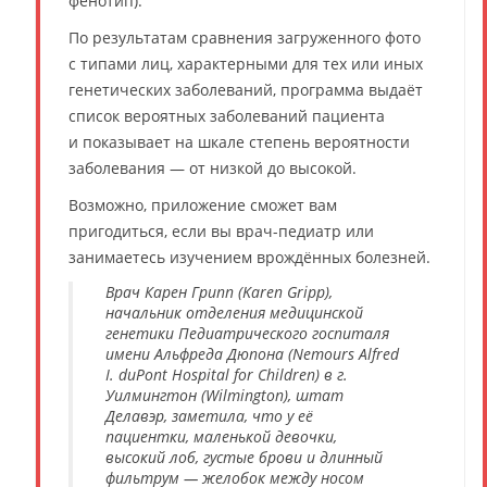
фенотип).
По результатам сравнения загруженного фото
с типами лиц, характерными для тех или иных
генетических заболеваний, программа выдаёт
список вероятных заболеваний пациента
и показывает на шкале степень вероятности
заболевания — от низкой до высокой.
Возможно, приложение сможет вам
пригодиться, если вы врач-педиатр или
занимаетесь изучением врождённых болезней.
Врач Карен Грипп (Karen Gripp),
начальник отделения медицинской
генетики Педиатрического госпиталя
имени Альфреда Дюпона (Nemours Alfred
I. duPont Hospital for Children) в г.
Уилмингтон (Wilmington), штат
Делавэр, заметила, что у её
пациентки, маленькой девочки,
высокий лоб, густые брови и длинный
фильтрум — желобок между носом