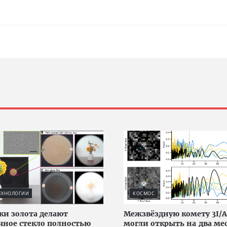
ЕХНОЛОГИИ
КОСМОС
ки золота делают
Межзвёздную комету 3I/
чное стекло полностью
могли открыть на два ме