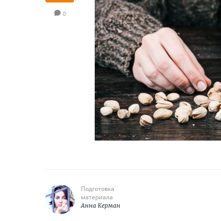
0
Подготовка
материала
Анна Керман