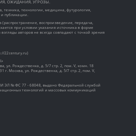
ЫТИЯ, ОЖИДАНИЯ, УГРОЗЫ.
, техника, технологии, медицина, футурология,
 и публикации.
 (распространение, воспроизведение, передача,
ускается при условии указания источника в форме
 взгляды авторов не всегда совпадают с точкой зрения
://22century.ru)
К»
, ул. Рождественка, д. 5/7 стр. 2, пом. V, комн. 18
г. Москва, ул. Рождественка, д. 5/7 стр. 2, пом. V,
И ЭЛ № ФС 77 - 68048, выдано Федеральной службой
ормационных технологий и массовых коммуникаций