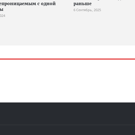
епроницаемым с одной
раньше
ны
6 Сентябрь, 2025
2024