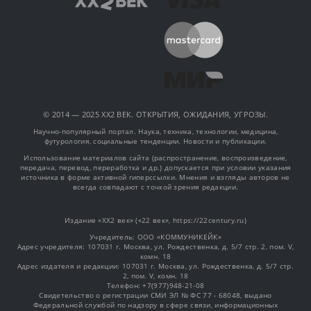
© 2014 — 2025 XX2 ВЕК. ОТКРЫТИЯ, ОЖИДАНИЯ, УГРОЗЫ.
Научно-популярный портал. Наука, техника, технологии, медицина,
футурология, социальные тенденции. Новости и публикации.
Использование материалов сайта (распространение, воспроизведение,
передача, перевод, переработка и др.) допускается при условии указания
источника в форме активной гиперссылки. Мнения и взгляды авторов не
всегда совпадают с точкой зрения редакции.
Издание «XX2 век» («22 век», https://22century.ru)
Учредитель: OOO «КОММУНИКЕЙК»
Адрес учредителя: 107031 г. Москва, ул. Рождественка, д. 5/7 стр. 2, пом. V,
комн. 18
Адрес издателя и редакции: 107031 г. Москва, ул. Рождественка, д. 5/7 стр.
2, пом. V, комн. 18
Телефон: +7(977)948-21-08
Свидетельство о регистрации СМИ ЭЛ № ФС 77 - 68048, выдано
Федеральной службой по надзору в сфере связи, информационных