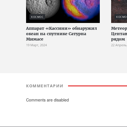
КОСМОС
КОСМО
Аппарат «Кассини» обнаружил
Метеор
океан на спутнике Сатурна
Центав
Мимасе
рядом
19 Март, 2024
22 Апрель
КОММЕНТАРИИ
Comments are disabled