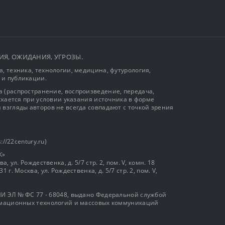
ЫТИЯ, ОЖИДАНИЯ, УГРОЗЫ.
, техника, технологии, медицина, футурология,
 и публикации.
 (распространение, воспроизведение, передача,
ускается при условии указания источника в форме
 взгляды авторов не всегда совпадают с точкой зрения
://22century.ru)
К»
, ул. Рождественка, д. 5/7 стр. 2, пом. V, комн. 18
г. Москва, ул. Рождественка, д. 5/7 стр. 2, пом. V,
И ЭЛ № ФС 77 - 68048, выдано Федеральной службой
ормационных технологий и массовых коммуникаций