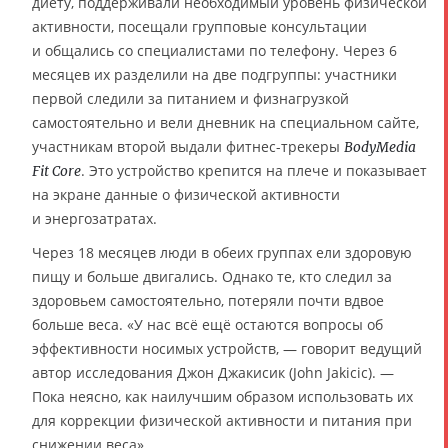
диету, поддерживали необходимый уровень физической
активности, посещали групповые консультации
и общались со специалистами по телефону. Через 6
месяцев их разделили на две подгруппы: участники
первой следили за питанием и физнагрузкой
самостоятельно и вели дневник на специальном сайте,
участникам второй выдали фитнес-трекеры
BodyMedia
. Это устройство крепится на плече и показывает
Fit Core
на экране данные о физической активности
и энергозатратах.
Через 18 месяцев люди в обеих группах ели здоровую
пищу и больше двигались. Однако те, кто следил за
здоровьем самостоятельно, потеряли почти вдвое
больше веса. «У нас всё ещё остаются вопросы об
эффективности носимых устройств, — говорит ведущий
автор исследования Джон Джакисик (John Jakicic). —
Пока неясно, как наилучшим образом использовать их
для коррекции физической активности и питания при
снижении веса».