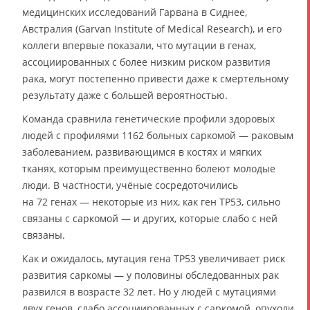
медицинских исследований Гарвана в Сиднее,
Австралия (Garvan Institute of Medical Research), и его
коллеги впервые показали, что мутации в генах,
ассоциированных с более низким риском развития
рака, могут постепенно привести даже к смертельному
результату даже с большей вероятностью.
Команда сравнила генетические профили здоровых
людей с профилями 1162 больных саркомой — раковым
заболеванием, развивающимся в костях и мягких
тканях, которым преимущественно болеют молодые
люди. В частности, учёные сосредоточились
на 72 генах — некоторые из них, как ген TP53, сильно
связаны с саркомой — и других, которые слабо с ней
связаны.
Как и ожидалось, мутация гена TP53 увеличивает риск
развития саркомы — у половины обследованных рак
развился в возрасте 32 лет. Но у людей с мутациями
двух генов, слабо ассоциированных с саркомой, опухоли