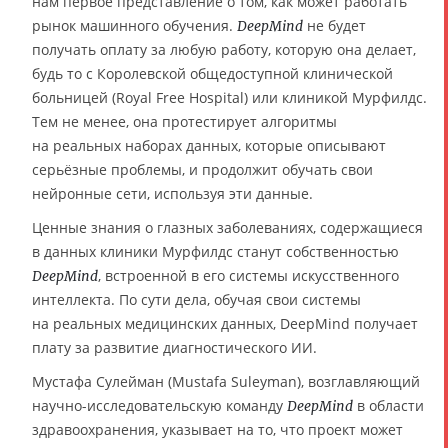
нам первое представление о том, как может работать
рынок машинного обучения.
не будет
DeepMind
получать оплату за любую работу, которую она делает,
будь то с Королевской общедоступной клинической
больницей (Royal Free Hospital) или клиникой Мурфилдс.
Тем не менее, она протестирует алгоритмы
на реальных наборах данных, которые описывают
серьёзные проблемы, и продолжит обучать свои
нейронные сети, используя эти данные.
Ценные знания о глазных заболеваниях, содержащиеся
в данных клиники Мурфилдс станут собственностью
, встроенной в его системы искусственного
DeepMind
интеллекта. По сути дела, обучая свои системы
на реальных медицинских данных, DeepMind получает
плату за развитие диагностического ИИ.
Мустафа Сулейман (Mustafa Suleyman), возглавляющий
научно-исследовательскую команду
в области
DeepMind
здравоохранения, указывает на то, что проект может