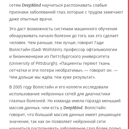
сетям
научиться распознавать слабые
DeepMind
признаки заболеваний глаз, которые с трудом замечают
даже опытные врачи.
Это даст возможность системам машинного обучения
обнаруживать начало болезни до того, как это сделает
человек. Чем раньше, тем лучше, говорит Гади
Воллстайн (Gadi Wollstein), профессор офтальмологии
и биоинженерии из Питтсбургского университета
(University of Pittsburgh). «Пациенты теряют ткань
сетчатки и эти потери необратимы», — говорит он. —
Чем дольше мы ждём, тем хуже результат».
В 2005 году Воллстайн и его коллеги исследовали
использование нейронных сетей для диагностики
глазных болезней. Но команда имела гораздо меньший
массив данных, чем есть у
. Воллстайн
DeepMind
говорит, что большой массив данных имеет решающее
значение, так как он позволяет нейронной сети
научиться распознавать заболевание глаз более полно