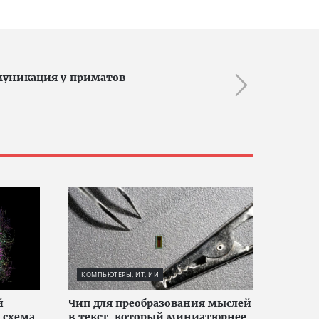
муникация у приматов
КОМПЬЮТЕРЫ, ИТ, ИИ
й
Чип для преобразования мыслей
 схема
в текст, который миниатюрнее