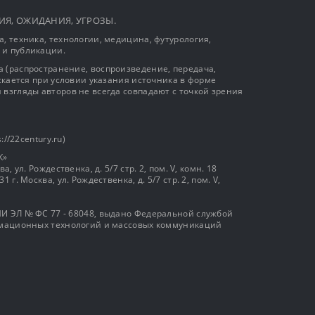
ЫТИЯ, ОЖИДАНИЯ, УГРОЗЫ.
, техника, технологии, медицина, футурология,
 и публикации.
 (распространение, воспроизведение, передача,
ускается при условии указания источника в форме
 взгляды авторов не всегда совпадают с точкой зрения
://22century.ru)
К»
, ул. Рождественка, д. 5/7 стр. 2, пом. V, комн. 18
г. Москва, ул. Рождественка, д. 5/7 стр. 2, пом. V,
И ЭЛ № ФС 77 - 68048, выдано Федеральной службой
ормационных технологий и массовых коммуникаций