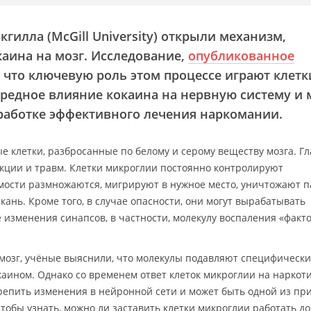
гилла (McGill University) открыли механизм,
ина на мозг. Исследование,
опубликованное
, что ключевую роль этом процессе играют клетк
редное влияние кокаина на нервную систему и 
работке эффективного лечения наркомании.
е клетки, разбросанные по белому и серому веществу мозга. Г
кции и травм. Клетки микроглии постоянно контролируют
мости размножаются, мигрируют в нужное место, уничтожают 
ань. Кроме того, в случае опасности, они могут вырабатывать
изменения синапсов, в частности, молекулу воспаления «факт
озг, учёные выяснили, что молекулы подавляют специфическ
аином. Однако со временем ответ клеток микроглии на наркот
крепить изменения в нейронной сети и может быть одной из пр
тобы узнать, можно ли заставить клетки микроглии работать д