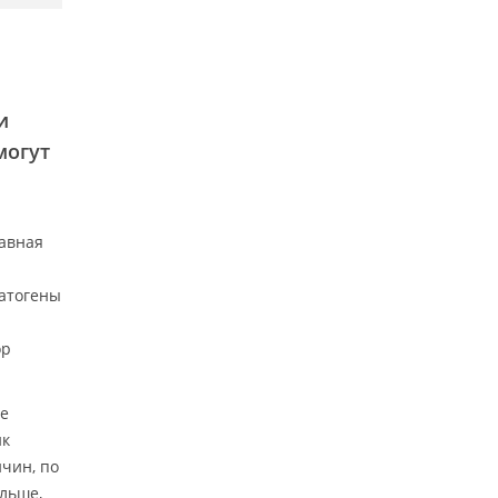
и
могут
лавная
патогены
ор
ие
ик
ичин, по
ольше,