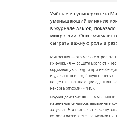
Учёные из университета Мак
уменьшающий влияние кока
в журнале
, показало
Neuron
микроглии. Они смягчают в
сыграть важную роль в раз
Микроглия — это мелкие отростчаты
их функция — защита мозга от инфе
окружающую среду, и при необходи
и удаляют повреждённую нервную тк
вещества, вызывающие адаптивные 
некроза опухоли» (ФНО).
Изучая действие ФНО на мышиный м
изменения синапсов, вызванные кок
затухает. Это позволяет кокаину за
которой развивается зависимость. Ч