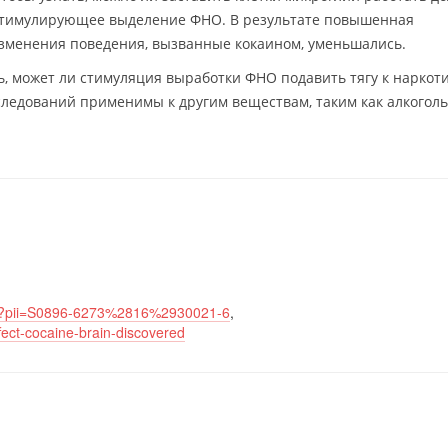
стимулирующее выделение ФНО. В результате повышенная
изменения поведения, вызванные кокаином, уменьшались.
 может ли стимуляция выработки ФНО подавить тягу к наркоти
сследований применимы к другим веществам, таким как алкоголь
ata?pii=S0896-6273%2816%2930021-6
,
ect-cocaine-brain-discovered