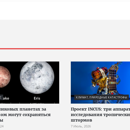
С
КЛИМАТ, ПРИРОДНЫЕ КАТАСТРОФЫ
ликовых планетах за
Проект INCUS: три аппара
ом могут сохраняться
исследования тропическ
ны
штормов
024
7 Июль, 2026