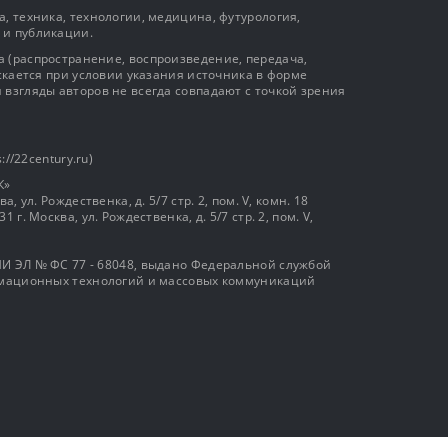
 и публикации.
 (распространение, воспроизведение, передача,
ускается при условии указания источника в форме
 взгляды авторов не всегда совпадают с точкой зрения
://22century.ru)
К»
, ул. Рождественка, д. 5/7 стр. 2, пом. V, комн. 18
г. Москва, ул. Рождественка, д. 5/7 стр. 2, пом. V,
И ЭЛ № ФС 77 - 68048, выдано Федеральной службой
ормационных технологий и массовых коммуникаций