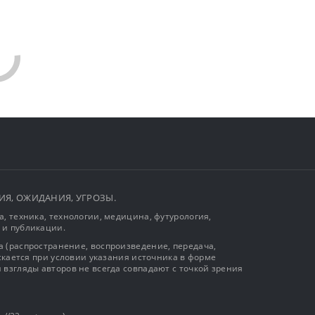
ЫТИЯ, ОЖИДАНИЯ, УГРОЗЫ.
, техника, технологии, медицина, футурология,
 и публикации.
 (распространение, воспроизведение, передача,
ускается при условии указания источника в форме
 взгляды авторов не всегда совпадают с точкой зрения
://22century.ru)
К»