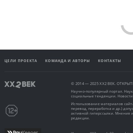
Comments are disabled
ЦЕЛИ ПРОЕКТА
КОМАНДА И АВТОРЫ
КОНТАКТЫ
© 2014 — 2025 XX2 ВЕК. ОТКР
Научно-популярный портал. Наука
социальные тенденции. Новости
Использование материалов сайта
перевод, переработка и др.) доп
активной гиперссылки. Мнения и
редакции.
Издание «XX2 век» («22 век», https
Учредитель: OOO «КОММУНИКЕЙ