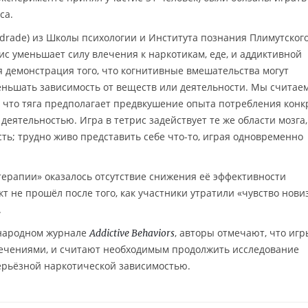
са.
ndrade) из Школы психологии и Института познания Плимутског
рис уменьшает силу влечения к наркотикам, еде, и аддиктивной
я демонстрация того, что когнитивные вмешательства могут
ньшать зависимость от веществ или деятельности. Мы считаем
, что тяга предполагает предвкушение опыта потребления конк
деятельностью. Игра в тетрис задействует те же области мозга,
ть; трудно живо представить себе что-то, играя одновременно
ерапии» оказалось отсутствие снижения её эффективности
 не прошёл после того, как участники утратили «чувство нови
.
ународном журнале
, авторы отмечают, что игр
Addictive Behaviors
ечениями, и считают необходимым продолжить исследование
ерьёзной наркотической зависимостью.