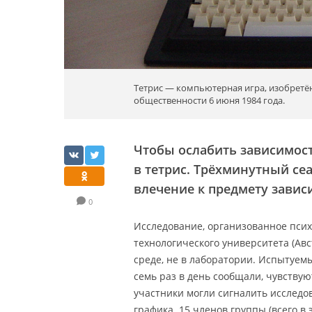
Тетрис — компьютерная игра, изобретё
общественности 6 июня 1984 года.
Чтобы ослабить зависимость
в тетрис. Трёхминутный се
влечение к предмету завис
0
Исследование, организованное псих
технологического университета (Авс
среде, не в лаборатории. Испытуемы
семь раз в день сообщали, чувствую
участники могли сигналить исследо
графика. 15 членов группы (всего в