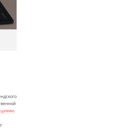
ендского
ственной
кциями
,
е