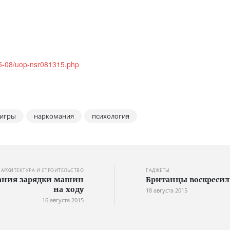
15-08/uop-nsr081315.php
игры
наркомания
психология
АРХИТЕКТУРА И СТРОИТЕЛЬСТВО
ГАДЖЕТЫ
ания зарядки машин
Британцы воскресил
на ходу
18 августа 2015
16 августа 2015