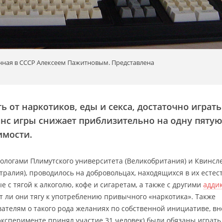
нная в СССР Алексеем Пажитновым. Представлена
 от наркотиков, еды и секса, достаточно играть
анс игры снижает приблизительно на одну пятую
имости.
ологами Плимутского университета (Великобритания) и Квинсл
тралия), проводилось на добровольцах, находящихся в их есте
е с тягой к алкоголю, кофе и сигаретам, а также с другими
адди
т ли они тягу к употреблению привычного «наркотика». Также
вателям о такого рода желаниях по собственной инициативе, вн
 эксперименте принял участие 31 человек) были обязаны играть