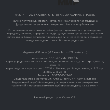
© 2014 — 2025 XX2 ВЕК. ОТКРЫТИЯ, ОЖИДАНИЯ, УГРОЗЫ.
Научно-популярный портал. Наука, техника, технологии, медицина,
футурология, социальные тенденции. Новости и публикации.
Использование материалов сайта (распространение, воспроизведение,
передача, перевод, переработка и др.) допускается при условии указания
источника в форме активной гиперссылки. Мнения и взгляды авторов не
всегда совпадают с точкой зрения редакции.
Издание «XX2 век» («22 век», https://22century.ru)
Учредитель: OOO «КОММУНИКЕЙК»
Адрес учредителя: 107031 г. Москва, ул. Рождественка, д. 5/7 стр. 2, пом. V,
комн. 18
Адрес издателя и редакции: 107031 г. Москва, ул. Рождественка, д. 5/7 стр.
2, пом. V, комн. 18
Телефон: +7(977)948-21-08
Свидетельство о регистрации СМИ ЭЛ № ФС 77 - 68048, выдано
Федеральной службой по надзору в сфере связи, информационных
технологий и массовых коммуникаций (Роскомнадзор) 13.12.2016 г.
Главный редактор — Сыров С.В.