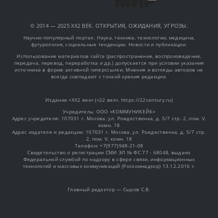
© 2014 — 2025 XX2 ВЕК. ОТКРЫТИЯ, ОЖИДАНИЯ, УГРОЗЫ.
Научно-популярный портал. Наука, техника, технологии, медицина,
футурология, социальные тенденции. Новости и публикации.
Использование материалов сайта (распространение, воспроизведение,
передача, перевод, переработка и др.) допускается при условии указания
источника в форме активной гиперссылки. Мнения и взгляды авторов не
всегда совпадают с точкой зрения редакции.
Издание «XX2 век» («22 век», https://22century.ru)
Учредитель: OOO «КОММУНИКЕЙК»
Адрес учредителя: 107031 г. Москва, ул. Рождественка, д. 5/7 стр. 2, пом. V,
комн. 18
Адрес издателя и редакции: 107031 г. Москва, ул. Рождественка, д. 5/7 стр.
2, пом. V, комн. 18
Телефон: +7(977)948-21-08
Свидетельство о регистрации СМИ ЭЛ № ФС 77 - 68048, выдано
Федеральной службой по надзору в сфере связи, информационных
технологий и массовых коммуникаций (Роскомнадзор) 13.12.2016 г.
Главный редактор — Сыров С.В.