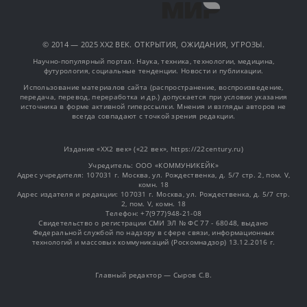
© 2014 — 2025 XX2 ВЕК. ОТКРЫТИЯ, ОЖИДАНИЯ, УГРОЗЫ.
Научно-популярный портал. Наука, техника, технологии, медицина,
футурология, социальные тенденции. Новости и публикации.
Использование материалов сайта (распространение, воспроизведение,
передача, перевод, переработка и др.) допускается при условии указания
источника в форме активной гиперссылки. Мнения и взгляды авторов не
всегда совпадают с точкой зрения редакции.
Издание «XX2 век» («22 век», https://22century.ru)
Учредитель: OOO «КОММУНИКЕЙК»
Адрес учредителя: 107031 г. Москва, ул. Рождественка, д. 5/7 стр. 2, пом. V,
комн. 18
Адрес издателя и редакции: 107031 г. Москва, ул. Рождественка, д. 5/7 стр.
2, пом. V, комн. 18
Телефон: +7(977)948-21-08
Свидетельство о регистрации СМИ ЭЛ № ФС 77 - 68048, выдано
Федеральной службой по надзору в сфере связи, информационных
технологий и массовых коммуникаций (Роскомнадзор) 13.12.2016 г.
Главный редактор — Сыров С.В.