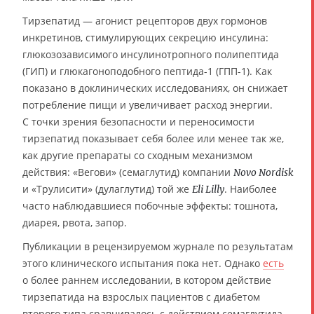
Тирзепатид — агонист рецепторов двух гормонов
инкретинов, стимулирующих секрецию инсулина:
глюкозозависимого инсулинотропного полипептида
(ГИП) и глюкагоноподобного пептида-1 (ГПП-1). Как
показано в доклинических исследованиях, он снижает
потребление пищи и увеличивает расход энергии.
С точки зрения безопасности и переносимости
тирзепатид показывает себя более или менее так же,
как другие препараты со сходным механизмом
действия: «Вегови» (семаглутид) компании
Novo Nordisk
и «Трулисити» (дулаглутид) той же
. Наиболее
Eli Lilly
часто наблюдавшиеся побочные эффекты: тошнота,
диарея, рвота, запор.
Публикации в рецензируемом журнале по результатам
этого клинического испытания пока нет. Однако
есть
о более раннем исследовании, в котором действие
тирзепатида на взрослых пациентов с диабетом
второго типа сравнивалось с действием семаглутида.