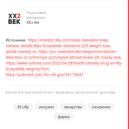
Подготовка
материала
XX2 век
Источники:
https://investor.lilly.com/news-releases/news-
release-details/lillys-tirzepatide-delivered-225-weight-loss-
adults-obesity-or
,
https://pcr.news/korotko/eksperimentalnoe-
lekarstvo-ot-ozhireniya-pozvolyaet-sbrosit-bolee-20-massy-tela
,
https://www.nytimes.com/2022/04/28/health/obesity-drug-eli-lilly-
tirzepatide-wegovy.html
,
https://pubmed.ncbi.nlm.nih.gov/34170647
БИОЛОГИЯ, БИОТЕХНОЛОГИИ
МЕДИЦИНА, ФИЗИОЛОГИЯ, ЗДОРОВЬЕ
Eli Lilly
инсулин
лекарства
ожирение
фарма