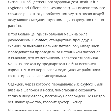
гигиены и общественного здоровья (
нем.
Institut für
Hygiene und Öffentliche Gesundheit). — Гигиенистам всё
сложнее решать эту проблему, потому что число людей,
получающих медицинскую помощь на дому, постоянно
растёт».
В той больнице, где стиральная машина была
разносчиком
, стандартные процедуры
K. oxytoca
скрининга выявили наличие патогенов у младенцев.
Исследователи проследили за источником патогенов
и выявили, что их источником является стиральная
машина, поскольку предварительно был исключён
вариант, что их переносили медицинские работники,
контактировавшие с младенцами.
Одеждой, через которую передавалась
, были
K. oxytoca
вязаные шапочки и носки, помогающие сохранять
тепло в инкубаторах, поскольку новорождённые быстро
остывают даже там, говорит доктор Экснер.
Исследователи предполагают, что болезнетворные