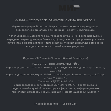
© 2014 — 2025 XX2 ВЕК. ОТКРЫТИЯ, ОЖИДАНИЯ, УГРОЗЫ.
Научно-популярный портал. Наука, техника, технологии, медицина,
футурология, социальные тенденции. Новости и публикации.
Использование материалов сайта (распространение, воспроизведение,
передача, перевод, переработка и др.) допускается при условии указания
источника в форме активной гиперссылки. Мнения и взгляды авторов не
всегда совпадают с точкой зрения редакции.
Издание «XX2 век» («22 век», https://22century.ru)
Учредитель: OOO «КОММУНИКЕЙК»
Адрес учредителя: 107031 г. Москва, ул. Рождественка, д. 5/7 стр. 2, пом. V,
комн. 18
Адрес издателя и редакции: 107031 г. Москва, ул. Рождественка, д. 5/7 стр.
2, пом. V, комн. 18
Телефон: +7(977)948-21-08
Свидетельство о регистрации СМИ ЭЛ № ФС 77 - 68048, выдано
Федеральной службой по надзору в сфере связи, информационных
технологий и массовых коммуникаций (Роскомнадзор) 13.12.2016 г.
Главный редактор — Сыров С.В.