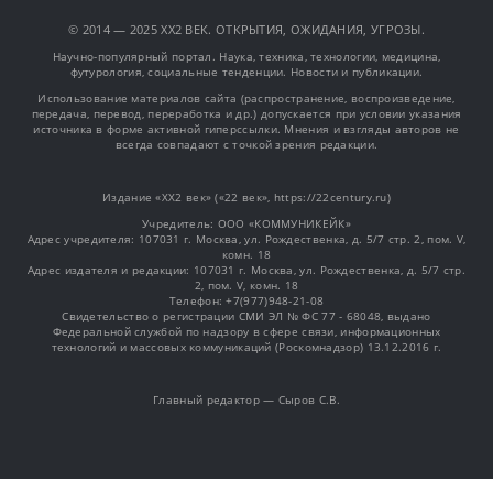
© 2014 — 2025 XX2 ВЕК. ОТКРЫТИЯ, ОЖИДАНИЯ, УГРОЗЫ.
Научно-популярный портал. Наука, техника, технологии, медицина,
футурология, социальные тенденции. Новости и публикации.
Использование материалов сайта (распространение, воспроизведение,
передача, перевод, переработка и др.) допускается при условии указания
источника в форме активной гиперссылки. Мнения и взгляды авторов не
всегда совпадают с точкой зрения редакции.
Издание «XX2 век» («22 век», https://22century.ru)
Учредитель: OOO «КОММУНИКЕЙК»
Адрес учредителя: 107031 г. Москва, ул. Рождественка, д. 5/7 стр. 2, пом. V,
комн. 18
Адрес издателя и редакции: 107031 г. Москва, ул. Рождественка, д. 5/7 стр.
2, пом. V, комн. 18
Телефон: +7(977)948-21-08
Свидетельство о регистрации СМИ ЭЛ № ФС 77 - 68048, выдано
Федеральной службой по надзору в сфере связи, информационных
технологий и массовых коммуникаций (Роскомнадзор) 13.12.2016 г.
Главный редактор — Сыров С.В.