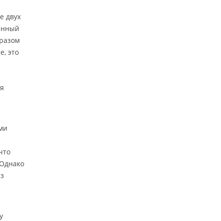
е двух
танный
бразом
е, это
ия
е
ми
что
 Однако
из
у