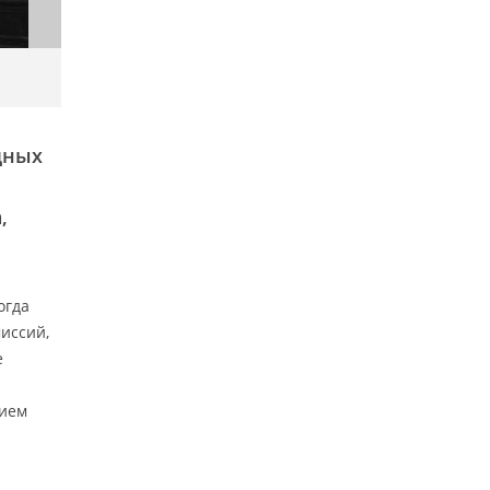
дных
,
огда
иссий,
е
нием