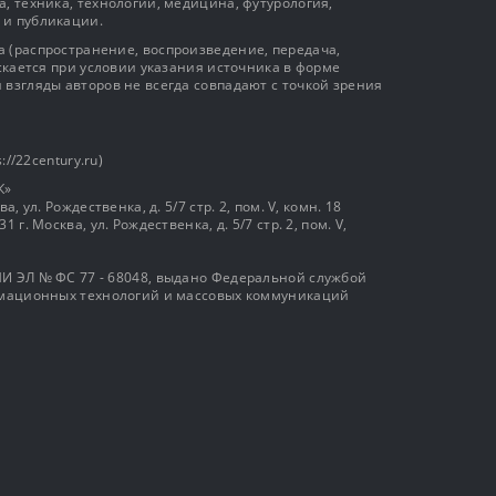
, техника, технологии, медицина, футурология,
 и публикации.
 (распространение, воспроизведение, передача,
ускается при условии указания источника в форме
 взгляды авторов не всегда совпадают с точкой зрения
://22century.ru)
К»
, ул. Рождественка, д. 5/7 стр. 2, пом. V, комн. 18
г. Москва, ул. Рождественка, д. 5/7 стр. 2, пом. V,
И ЭЛ № ФС 77 - 68048, выдано Федеральной службой
ормационных технологий и массовых коммуникаций