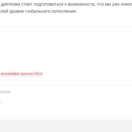
еятелям стоит подготовиться к возможности, что мы уже нико
елей уровня глобального потепления.
e-exceeded-sooner.html
ЛОГИЯ