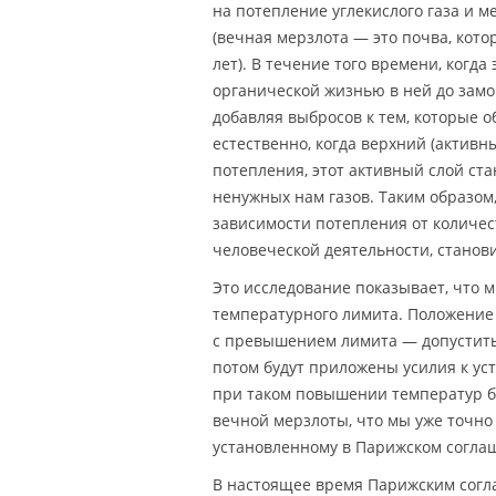
на потепление углекислого газа и 
(вечная мерзлота — это почва, кот
лет). В течение того времени, когд
органической жизнью в ней до замор
добавляя выбросов к тем, которые о
естественно, когда верхний (активн
потепления, этот активный слой ста
ненужных нам газов. Таким образом
зависимости потепления от количест
человеческой деятельности, станов
Это исследование показывает, что 
температурного лимита. Положение 
с превышением лимита — допустить 
потом будут приложены усилия к ус
при таком повышении температур бу
вечной мерзлоты, что мы уже точно 
установленному в Парижском согла
В настоящее время Парижским согл