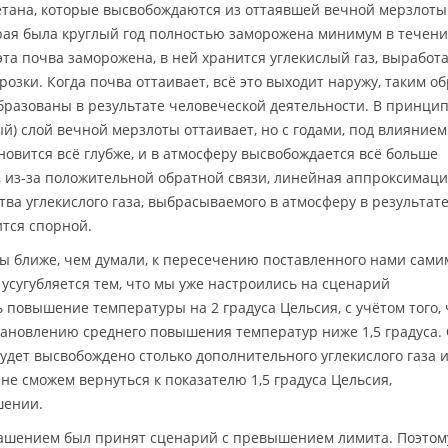
метана, которые высвобождаются из оттаявшей вечной мерзлоты
орая была круглый год полностью заморожена минимум в течени
а эта почва заморожена, в ней хранится углекислый газ, вырабо
озки. Когда почва оттаивает, всё это выходит наружу, таким о
бразованы в результате человеческой деятельности. В принцип
ый) слой вечной мерзлоты оттаивает, но с годами, под влиянием
новится всё глубже, и в атмосферу высвобождается всё больше
, из-за положительной обратной связи, линейная аппроксимац
ва углекислого газа, выбрасываемого в атмосферу в результат
ится спорной.
мы ближе, чем думали, к пересечению поставленного нами сами
усугубляется тем, что мы уже настроились на сценарий
повышение температуры на 2 градуса Цельсия, с учётом того, 
тановлению среднего повышения температур ниже 1,5 градуса.
дет высвобождено столько дополнительного углекислого газа 
не сможем вернуться к показателю 1,5 градуса Цельсия,
шении.
ашением был принят сценарий с превышением лимита. Поэтом