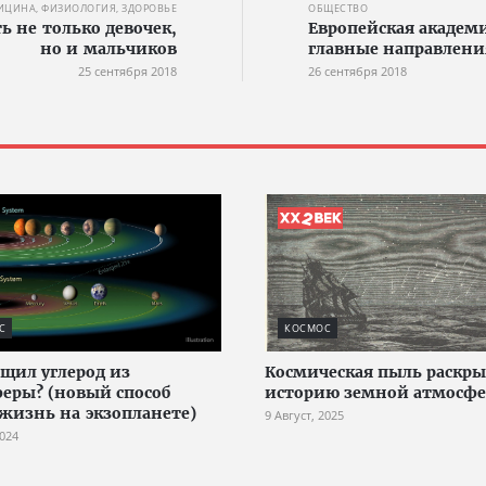
ИЦИНА, ФИЗИОЛОГИЯ, ЗДОРОВЬЕ
ОБЩЕСТВО
ь не только девочек,
Европейская академи
но и мальчиков
главные направлени
25 сентября 2018
26 сентября 2018
С
КОСМОС
ащил углерод из
Космическая пыль раскры
еры? (новый способ
историю земной атмосф
жизнь на экзопланете)
9 Август, 2025
2024