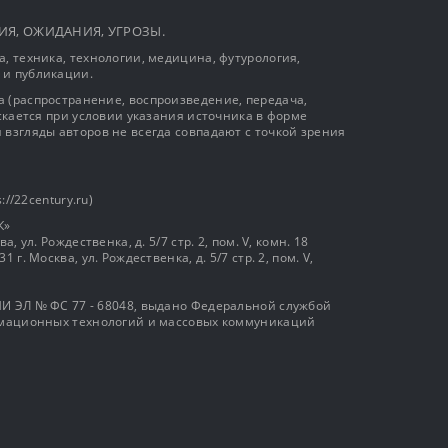
ЫТИЯ, ОЖИДАНИЯ, УГРОЗЫ.
, техника, технологии, медицина, футурология,
 и публикации.
 (распространение, воспроизведение, передача,
ускается при условии указания источника в форме
 взгляды авторов не всегда совпадают с точкой зрения
://22century.ru)
К»
, ул. Рождественка, д. 5/7 стр. 2, пом. V, комн. 18
г. Москва, ул. Рождественка, д. 5/7 стр. 2, пом. V,
И ЭЛ № ФС 77 - 68048, выдано Федеральной службой
ормационных технологий и массовых коммуникаций