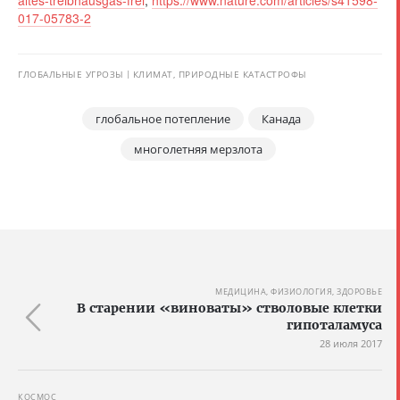
altes-treibhausgas-frei
,
https://www.nature.com/articles/s41598-
017-05783-2
ГЛОБАЛЬНЫЕ УГРОЗЫ
КЛИМАТ, ПРИРОДНЫЕ КАТАСТРОФЫ
глобальное потепление
Канада
многолетняя мерзлота
МЕДИЦИНА, ФИЗИОЛОГИЯ, ЗДОРОВЬЕ
В старении «виноваты» стволовые клетки
гипоталамуса
28 июля 2017
КОСМОС