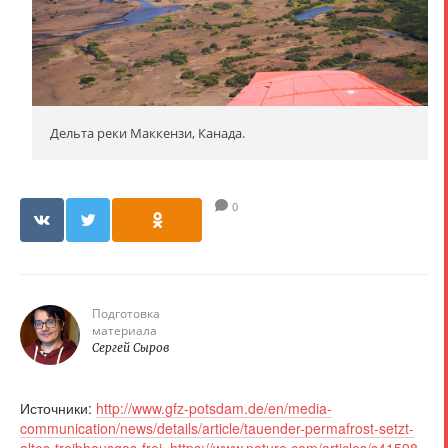
Дельта реки Маккензи, Канада.
0
Подготовка
материала
Сергей Сыров
Источники:
http://www.gfz-potsdam.de/en/media-
communication/news/details/article/tauender-permafrost-setzt-