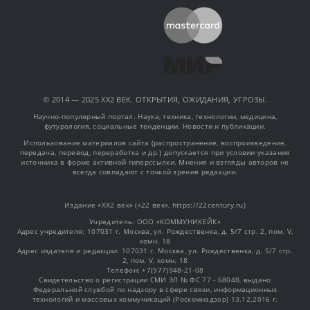
© 2014 — 2025 XX2 ВЕК. ОТКРЫТИЯ, ОЖИДАНИЯ, УГРОЗЫ.
Научно-популярный портал. Наука, техника, технологии, медицина,
футурология, социальные тенденции. Новости и публикации.
Использование материалов сайта (распространение, воспроизведение,
передача, перевод, переработка и др.) допускается при условии указания
источника в форме активной гиперссылки. Мнения и взгляды авторов не
всегда совпадают с точкой зрения редакции.
Издание «XX2 век» («22 век», https://22century.ru)
Учредитель: OOO «КОММУНИКЕЙК»
Адрес учредителя: 107031 г. Москва, ул. Рождественка, д. 5/7 стр. 2, пом. V,
комн. 18
Адрес издателя и редакции: 107031 г. Москва, ул. Рождественка, д. 5/7 стр.
2, пом. V, комн. 18
Телефон: +7(977)948-21-08
Свидетельство о регистрации СМИ ЭЛ № ФС 77 - 68048, выдано
Федеральной службой по надзору в сфере связи, информационных
технологий и массовых коммуникаций (Роскомнадзор) 13.12.2016 г.