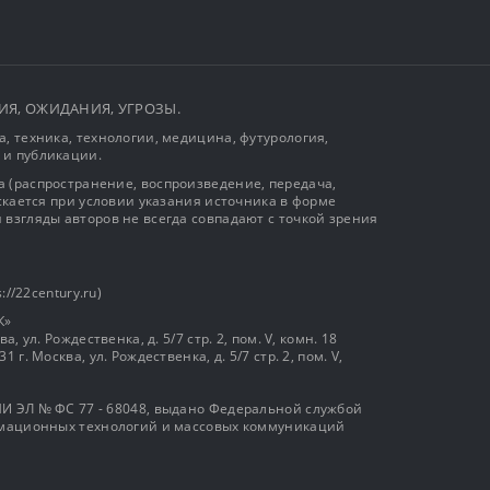
ЫТИЯ, ОЖИДАНИЯ, УГРОЗЫ.
, техника, технологии, медицина, футурология,
 и публикации.
 (распространение, воспроизведение, передача,
ускается при условии указания источника в форме
 взгляды авторов не всегда совпадают с точкой зрения
://22century.ru)
К»
, ул. Рождественка, д. 5/7 стр. 2, пом. V, комн. 18
г. Москва, ул. Рождественка, д. 5/7 стр. 2, пом. V,
И ЭЛ № ФС 77 - 68048, выдано Федеральной службой
ормационных технологий и массовых коммуникаций