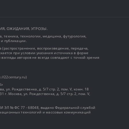
ЫТИЯ, ОЖИДАНИЯ, УГРОЗЫ.
, техника, технологии, медицина, футурология,
 и публикации.
 (распространение, воспроизведение, передача,
ускается при условии указания источника в форме
 взгляды авторов не всегда совпадают с точкой зрения
://22century.ru)
К»
, ул. Рождественка, д. 5/7 стр. 2, пом. V, комн. 18
г. Москва, ул. Рождественка, д. 5/7 стр. 2, пом. V,
И ЭЛ № ФС 77 - 68048, выдано Федеральной службой
ормационных технологий и массовых коммуникаций