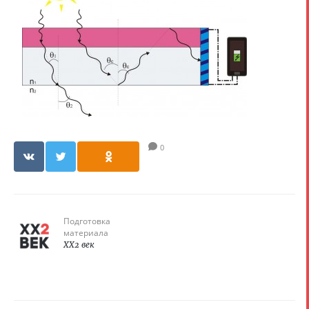
0
Подготовка
материала
XX2 век