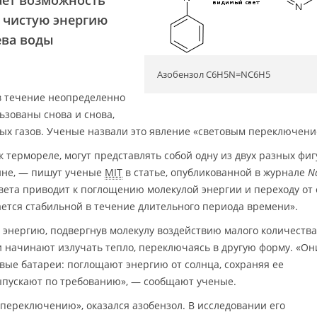
дает возможность
 чистую энергию
ева воды
Азобензол C6H5N=NC6H5
в течение неопределенно
ьзованы снова и снова,
ых газов. Ученые назвали это явление «световым переключени
 термореле, могут представлять собой одну из двух разных фигу
ине, — пишут ученые
MIT
в статье, опубликованной в журнале
N
света приводит к поглощению молекулой энергии и переходу от
ается стабильной в течение длительного периода времени».
энергию, подвергнув молекулу воздействию малого количества 
и начинают излучать тепло, переключаясь в другую форму. «Он
овые батареи: поглощают энергию от солнца, сохраняя ее
выпускают по требованию», — сообщают ученые.
 переключению», оказался азобензол. В исследовании его