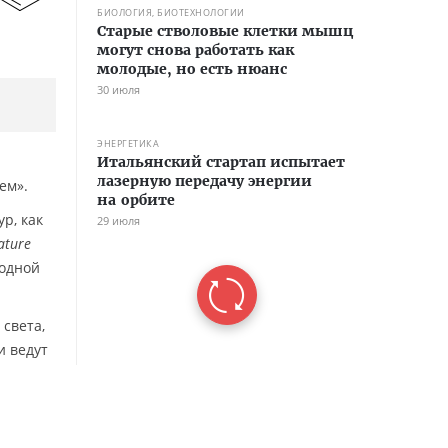
БИОЛОГИЯ, БИОТЕХНОЛОГИИ
Старые стволовые клетки мышц
могут снова работать как
молодые, но есть нюанс
30 июля
ЭНЕРГЕТИКА
Итальянский стартап испытает
лазерную передачу энергии
ем».
на орбите
р, как
29 июля
ature
 одной
света,
и ведут