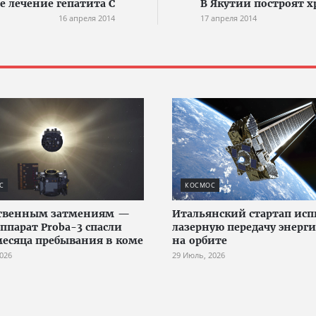
 лечение гепатита С
В Якутии построят 
16 апреля 2014
17 апреля 2014
С
КОСМОС
ственным затмениям —
Итальянский стартап исп
аппарат Proba-3 спасли
лазерную передачу энерг
месяца пребывания в коме
на орбите
2026
29 Июль, 2026