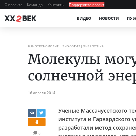
О проекте
Команда
Контакты
Поддержите проект
ВИДЕО
НОВОСТИ
ПУБ
НАНОТЕХНОЛОГИИ
ЭКОЛОГИЯ
ЭНЕРГЕТИКА
Молекулы мог
солнечной эне
16 апреля 2014
Ученые Массачусетского те
института и Гарвардского 
разработали метод сохран
0