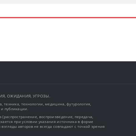
ЫТИЯ, ОЖИДАНИЯ, УГРОЗЫ.
, техника, технологии, медицина, футурология,
 и публикации.
 (распространение, воспроизведение, передача,
ускается при условии указания источника в форме
 взгляды авторов не всегда совпадают с точкой зрения