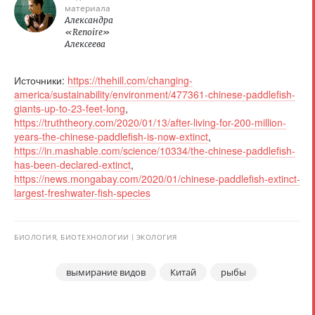
материала
Александра
«Renoire»
Алексеева
Источники:
https://thehill.com/changing-
america/sustainability/environment/477361-chinese-paddlefish-
giants-up-to-23-feet-long
,
https://truththeory.com/2020/01/13/after-living-for-200-million-
years-the-chinese-paddlefish-is-now-extinct
,
https://in.mashable.com/science/10334/the-chinese-paddlefish-
has-been-declared-extinct
,
https://news.mongabay.com/2020/01/chinese-paddlefish-extinct-
largest-freshwater-fish-species
БИОЛОГИЯ, БИОТЕХНОЛОГИИ
ЭКОЛОГИЯ
вымирание видов
Китай
рыбы