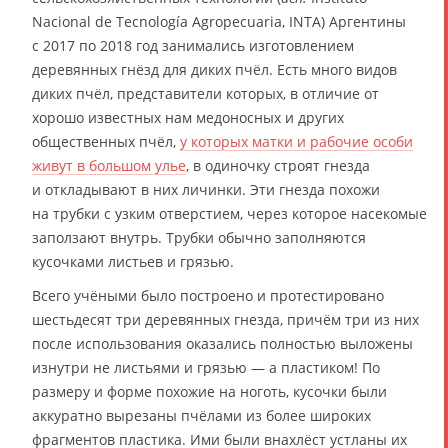
Nacional de Tecnología Agropecuaria, INTA) Аргентины
с 2017 по 2018 год занимались изготовлением
деревянных гнёзд для диких пчёл. Есть много видов
диких пчёл, представители которых, в отличие от
хорошо известных нам медоносных и других
общественных пчёл,
у которых матки и рабочие особи
живут в большом улье
, в одиночку строят гнезда
и откладывают в них личинки. Эти гнезда похожи
на трубки с узким отверстием, через которое насекомые
заползают внутрь. Трубки обычно заполняются
кусочками листьев и грязью.
Всего учёными было построено и протестировано
шестьдесят три деревянных гнезда, причём три из них
после использования оказались полностью выложены
изнутри не листьями и грязью — а пластиком! По
размеру и форме похожие на ноготь, кусочки были
аккуратно вырезаны пчёлами из более широких
фрагментов пластика. Ими были внахлёст устланы их