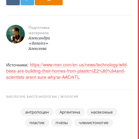
Подготовка
материала
Александра
«Renoire»
Алексеева
Источники:
https://www.msn.com/en-us/news/technology/wild-
bees-are-building-their-homes-from-plastic%E2%80%94and-
scientists-arent-sure-why/ar-AACrkTL
БИОЛОГИЯ, БИОТЕХНОЛОГИИ
ЭКОЛОГИЯ
антропоцен
Аргентина
насекомые
пластик
пчёлы
членистоногие