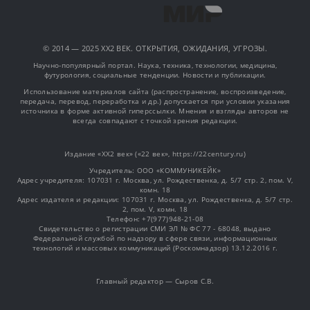
© 2014 — 2025 XX2 ВЕК. ОТКРЫТИЯ, ОЖИДАНИЯ, УГРОЗЫ.
Научно-популярный портал. Наука, техника, технологии, медицина,
футурология, социальные тенденции. Новости и публикации.
Использование материалов сайта (распространение, воспроизведение,
передача, перевод, переработка и др.) допускается при условии указания
источника в форме активной гиперссылки. Мнения и взгляды авторов не
всегда совпадают с точкой зрения редакции.
Издание «XX2 век» («22 век», https://22century.ru)
Учредитель: OOO «КОММУНИКЕЙК»
Адрес учредителя: 107031 г. Москва, ул. Рождественка, д. 5/7 стр. 2, пом. V,
комн. 18
Адрес издателя и редакции: 107031 г. Москва, ул. Рождественка, д. 5/7 стр.
2, пом. V, комн. 18
Телефон: +7(977)948-21-08
Свидетельство о регистрации СМИ ЭЛ № ФС 77 - 68048, выдано
Федеральной службой по надзору в сфере связи, информационных
технологий и массовых коммуникаций (Роскомнадзор) 13.12.2016 г.
Главный редактор — Сыров С.В.