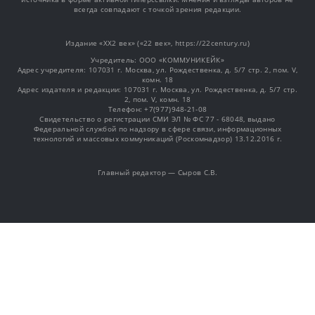
всегда совпадают с точкой зрения редакции.
Издание «XX2 век» («22 век», https://22century.ru)
Учредитель: OOO «КОММУНИКЕЙК»
Адрес учредителя: 107031 г. Москва, ул. Рождественка, д. 5/7 стр. 2, пом. V,
комн. 18
Адрес издателя и редакции: 107031 г. Москва, ул. Рождественка, д. 5/7 стр.
2, пом. V, комн. 18
Телефон: +7(977)948-21-08
Свидетельство о регистрации СМИ ЭЛ № ФС 77 - 68048, выдано
Федеральной службой по надзору в сфере связи, информационных
технологий и массовых коммуникаций (Роскомнадзор) 13.12.2016 г.
Главный редактор — Сыров С.В.