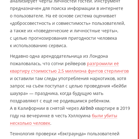
анализирует черты личностей гостей. Инструмент
предназначен для поиска информации в интернете
о пользователе. На её основе система оценивает
«добросовестность и совместимость» пользователей,
а также их «поведенческие и личностные черты»,
с целью прогнозирования пригодности человека
к использованию сервиса.
Недавно одна арендодательница из Лондона
пожаловалась, что сотни рейверов
разгромили её
квартиру стоимостью 2,5 миллиона фунтов стерлингов
и оставили там следы употребления наркотиков, хотя
запрос на съём поступал с целью проведения «бейби
шауэра» — праздника, когда будущую мать
поздравляют с ещё не родившимся ребёнком.
А в Калифорнии в снятой через
квартире в 2019
Airbnb
году на вечеринке в честь Хэллоуина
были убиты
несколько человек
.
Технология проверки «бэкграунда» пользователей